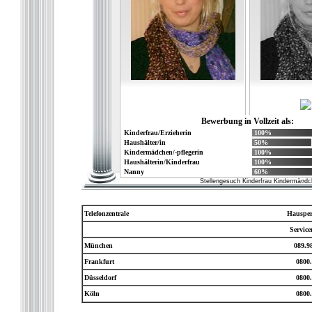
Bewerbung in Vollzeit als:
Kinderfrau/Erzieherin
100%
Haushälter/in
50%
Kindermädchen/-pflegerin
100%
Haushälterin/Kinderfrau
100%
Nanny
60%
Stellengesuch Kinderfrau Kindermä¤dc
Telefonzentrale
Hausper
Servic
München
089.9
Frankfurt
0800.
Düsseldorf
0800.
Köln
0800.