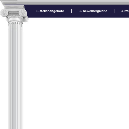
1. stellenangebote
2. bewerbergalerie
3. re