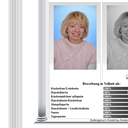
Bewerbung in Vollzeit als:
Kinderfrau/Erzieherin
100%
Haushälter/in
50%
Kindermädchen/-pflegerin
100%
Haushälterin/Kinderfrau
100%
Altenpfleger/in
100%
Haushälterin / Gesellschafterin
70%
Nanny
100%
Tagesmutter
100%
Stellengesuch Kinderfrau Kinde