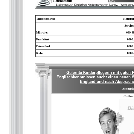
Haushaltshilfe
60%
Stellengesuch Kinderfrau Kindermä¤dchen Nanny, , Wolfsburg, 
Telefonzentrale
Hausper
Servic
München
089.9
Frankfurt
0800.
Düsseldorf
0800.
Köln
0800.
Gelernte Kinderpflegerin mit guten 
Englischkenntnissen sucht einen neuen W
England und nach Absprache 
Zielgebie
Chiffre-