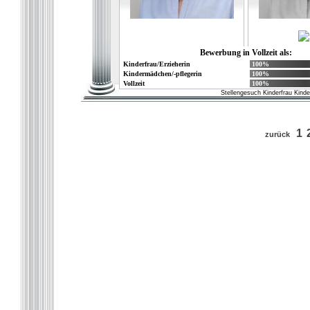
Bewerbung in Vollzeit als:
Kinderfrau/Erzieherin
100%
Kindermädchen/-pflegerin
100%
Vollzeit
100%
Stellengesuch Kinderfrau Kind
1
zurück