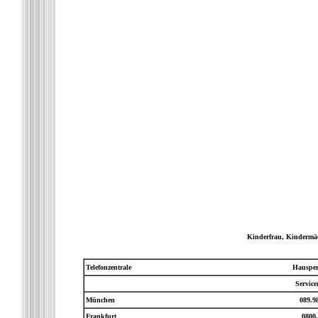
Kinderfrau, Kindermäd
Telefonzentrale
Hausper
Servic
München
089.9
Frankfurt
0800.