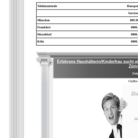
Telefonzentrale
Hausper
Servic
München
089.9
Frankfurt
0800.
Düsseldorf
0800.
Köln
0800.
Erfahrene Haushälterin/Kinderfrau sucht e
Züri
Ziel
Chiffre