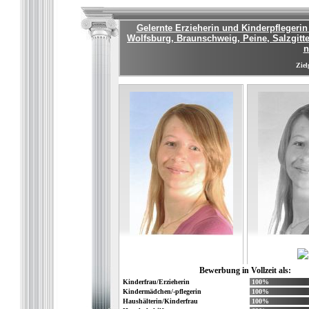
Gelernte Erzieherin und Kinderpflegerin
Wolfsburg, Braunschweig, Peine, Salzgitte
n
Ziel
Bewerbung in Vollzeit als:
Kinderfrau/Erzieherin
100%
Kindermädchen/-pflegerin
100%
Haushälterin/Kinderfrau
100%