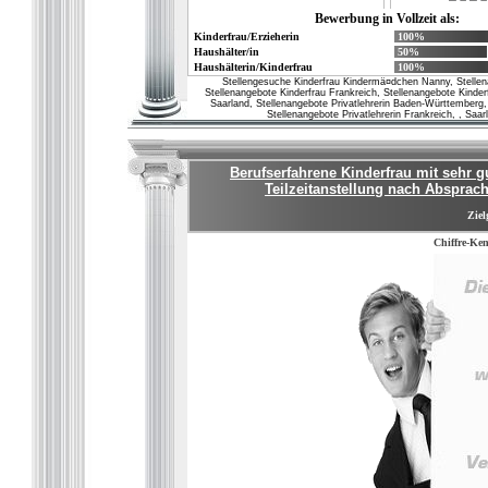
Bewerbung in Vollzeit als:
Kinderfrau/Erzieherin
100%
Haushälter/in
50%
Haushälterin/Kinderfrau
100%
Stellengesuche Kinderfrau Kindermä¤dchen Nanny, Stellen
Stellenangebote Kinderfrau Frankreich, Stellenangebote Kinder
Saarland, Stellenangebote Privatlehrerin Baden-Württemberg, 
Stellenangebote Privatlehrerin Frankreich, , Sa
Berufserfahrene Kinderfrau mit sehr g
Teilzeitanstellung nach Absprac
Ziel
Chiffre-Ke