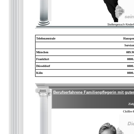
Stellengesuch Kinder
Telefonzentrale
Hausper
Servic
München
089.9
Frankfurt
0800.
Düsseldorf
0800.
Köln
0800.
Berufserfahrene Familienpflegerin mit gute
Ziel
Chiffre-