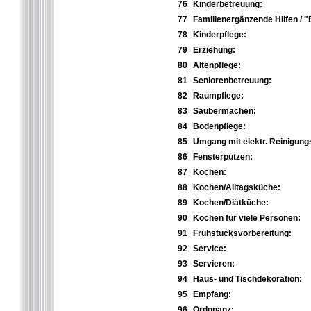
76
Kinderbetreuung:
77
Familienergänzende Hilfen / "
78
Kinderpflege:
79
Erziehung:
80
Altenpflege:
81
Seniorenbetreuung:
82
Raumpflege:
83
Saubermachen:
84
Bodenpflege:
85
Umgang mit elektr. Reinigung
86
Fensterputzen:
87
Kochen:
88
Kochen/Alltagsküche:
89
Kochen/Diätküche:
90
Kochen für viele Personen:
91
Frühstücksvorbereitung:
92
Service:
93
Servieren:
94
Haus- und Tischdekoration:
95
Empfang:
96
Ordonanz: