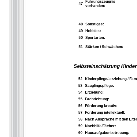
Führungszeugnis
47
vorhanden:
48
Sonstiges:
49
Hobbies:
50
Sportarten:
51
Stärken / Schwächen:
Selbsteinschätzung Kinder
52
Kinderpflege/-erziehung / Fami
53
Säuglingspflege:
54
Erziehung:
55
Fachrichtung:
56
Förderung kreativ:
57
Förderung intellektuell:
58
Nach Absprache mit den Elter
59
Nachhilfe/Fächer:
60
Hausaufgabenbetreuung: