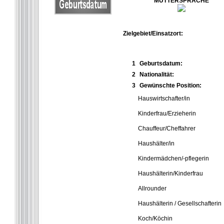
MUTTERSPRACHE
Zielgebiet/Einsatzort:
1
Geburtsdatum:
2
Nationalität:
3
Gewünschte Position:
Hauswirtschafter/in
Kinderfrau/Erzieherin
Chauffeur/Cheffahrer
Haushälter/in
Kindermädchen/-pflegerin
Haushälterin/Kinderfrau
Allrounder
Haushälterin / Gesellschafterin
Koch/Köchin