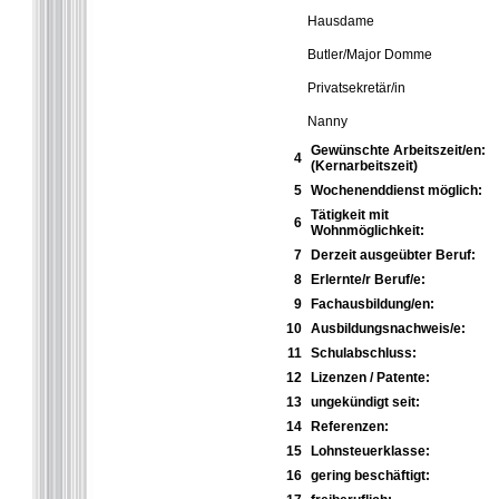
Hausdame
Butler/Major Domme
Privatsekretär/in
Nanny
Gewünschte Arbeitszeit/en:
4
(Kernarbeitszeit)
5
Wochenenddienst möglich:
Tätigkeit mit
6
Wohnmöglichkeit:
7
Derzeit ausgeübter Beruf:
8
Erlernte/r Beruf/e:
9
Fachausbildung/en:
10
Ausbildungsnachweis/e:
11
Schulabschluss:
12
Lizenzen / Patente:
13
ungekündigt seit:
14
Referenzen:
15
Lohnsteuerklasse:
16
gering beschäftigt: