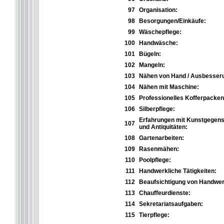
97
Organisation:
98
Besorgungen/Einkäufe:
99
Wäschepflege:
100
Handwäsche:
101
Bügeln:
102
Mangeln:
103
Nähen von Hand / Ausbesser
104
Nähen mit Maschine:
105
Professionelles Kofferpacken
106
Silberpflege:
Erfahrungen mit Kunstgegen
107
und Antiquitäten:
108
Gartenarbeiten:
109
Rasenmähen:
110
Poolpflege:
111
Handwerkliche Tätigkeiten:
112
Beaufsichtigung von Handwer
113
Chauffeurdienste:
114
Sekretariatsaufgaben:
115
Tierpflege: