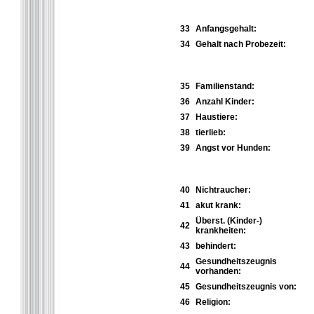
33
Anfangsgehalt:
34
Gehalt nach Probezeit:
35
Familienstand:
36
Anzahl Kinder:
37
Haustiere:
38
tierlieb:
39
Angst vor Hunden:
40
Nichtraucher:
41
akut krank:
Überst. (Kinder-)
42
krankheiten:
43
behindert:
Gesundheitszeugnis
44
vorhanden:
45
Gesundheitszeugnis von:
46
Religion: