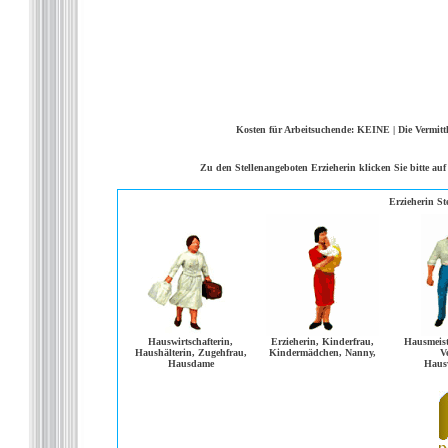
Kosten
für Arbeitsuchende:
KEINE
|
Die
Vermitt
Zu den Stellenangeboten Erzieherin klicken Sie bitte au
Erzieherin Ste
Hauswirtschafterin,
Erzieherin, Kinderfrau,
Hausmeist
Haushälterin, Zugehfrau,
Kindermädchen, Nanny,
V
Hausdame
Hausw