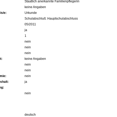
Staatlich anerkannte Familienpflegerin
keine Angaben
s/e:
Urkunde
Schulabschluß: Hauptschulabschluss
05/2011
ja
1
nein
nein
nein
t:
keine Angaben
nein
nein
mie:
nein
shalt:
ja
ng:
nein
deutsch