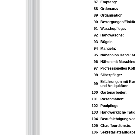
87
Empfang:
88
Ordonanz:
89
Organisation:
90
Besorgungen/Einkäu
91
Wäschepflege:
92
Handwäsche:
93
Bügeln:
94
Mangeln:
95
Nähen von Hand / 
96
Nähen mit Maschine
97
Professionelles Kof
98
Silberpflege:
Erfahrungen mit Ku
99
und Antiquitäten:
100
Gartenarbeiten:
101
Rasenmähen:
102
Poolpflege:
103
Handwerkliche Tätig
104
Beaufsichtigung vo
105
Chauffeurdienste:
106
Sekretariatsaufgab