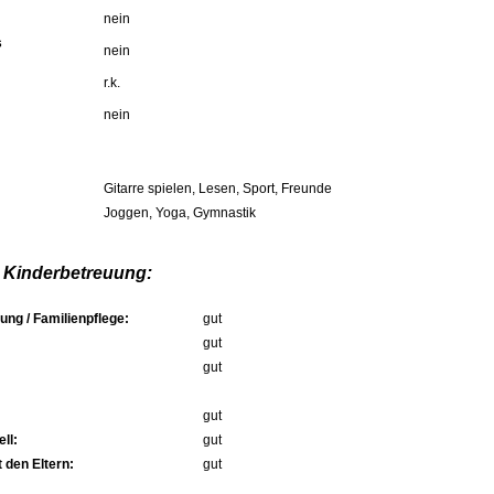
nein
s
nein
r.k.
nein
Gitarre spielen, Lesen, Sport, Freunde
Joggen, Yoga, Gymnastik
 Kinderbetreuung:
ung / Familienpflege:
gut
gut
gut
gut
ll:
gut
 den Eltern:
gut