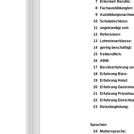
7
Erlernte/r Beruf/e:
8
Fachausbildung/en:
9
Ausbildungsnachwei
10
Schulabschluss:
11
ungekündigt seit:
12
Referenzen:
13
Lohnsteuerklasse:
14
gering beschäftigt:
15
freiberuflich:
16
ABM:
17
Berufserfahrung sei
18
Erfahrung Büro:
19
Erfahrung Hotel:
20
Erfahrung Gastrono
21
Erfahrung Privathau
22
Erfahrung Einrichtu
23
Reisebegleitung:
Sprachen
24
Muttersprache: