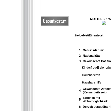
MUTTERSPR
Zielgebiet/Einsatzort:
1
Geburtsdatum:
2
Nationalität:
3
Gewünschte Positio
Kinderfrau/Erzieherin
Haushälter/in
Haushaltshilfe
Gewünschte Arbeits
4
(Kernarbeitszeit)
Tätigkeit mit
5
Wohnmöglichkeit:
6
Derzeit ausgeübter 