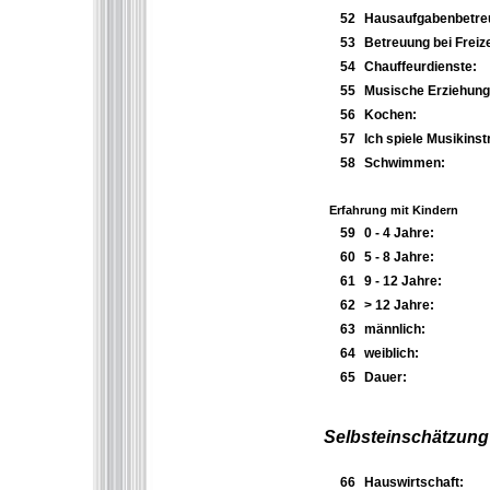
52
Hausaufgabenbetre
53
Betreuung bei Freize
54
Chauffeurdienste:
55
Musische Erziehung
56
Kochen:
57
Ich spiele Musikins
58
Schwimmen:
Erfahrung mit Kindern
59
0 - 4 Jahre:
60
5 - 8 Jahre:
61
9 - 12 Jahre:
62
> 12 Jahre:
63
männlich:
64
weiblich:
65
Dauer:
Selbsteinschätzung 
66
Hauswirtschaft: