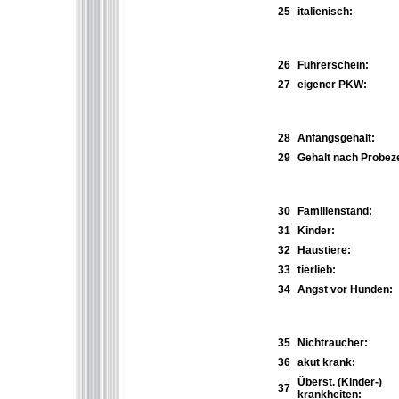
25
italienisch:
26
Führerschein:
27
eigener PKW:
28
Anfangsgehalt:
29
Gehalt nach Probeze
30
Familienstand:
31
Kinder:
32
Haustiere:
33
tierlieb:
34
Angst vor Hunden:
35
Nichtraucher:
36
akut krank:
Überst. (Kinder-)
37
krankheiten: