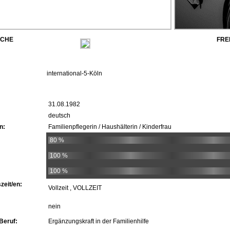
ACHE
FRE
international-5-Köln
31.08.1982
deutsch
n:
Familienpflegerin / Haushälterin / Kinderfrau
80 %
100 %
100 %
zeit/en:
Vollzeit , VOLLZEIT
nein
Beruf:
Ergänzungskraft in der Familienhilfe