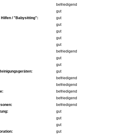
befriedigend
gut
ilfen / "Babysitting":
gut
gut
gut
gut
gut
befriedigend
gut
gut
Reinigungsgeräten:
gut
befriedigend
befriedigend
e:
befriedigend
befriedigend
rsonen:
befriedigend
tung:
gut
gut
gut
ration:
gut