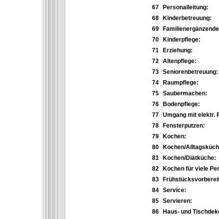
67
Personalleitung:
68
Kinderbetreuung:
69
Familienergänzende H
70
Kinderpflege:
71
Erziehung:
72
Altenpflege:
73
Seniorenbetreuung:
74
Raumpflege:
75
Saubermachen:
76
Bodenpflege:
77
Umgang mit elektr. 
78
Fensterputzen:
79
Kochen:
80
Kochen/Alltagsküch
81
Kochen/Diätküche:
82
Kochen für viele Pe
83
Frühstücksvorberei
84
Service:
85
Servieren:
86
Haus- und Tischdeko