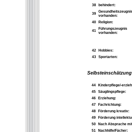
38
behindert:
Gesundheitszeugni
39
vorhanden:
40
Religion:
Führungszeugnis
41
vorhanden:
42
Hobbies:
43
Sportarten:
Selbsteinschätzung
44
Kinderpflege/-erzieh
45
Säuglingspflege:
46
Erziehung:
47
Fachrichtung:
48
Förderung kreativ:
49
Förderung intellektue
50
Nach Absprache mit
51
Nachhilfe/Fächer: