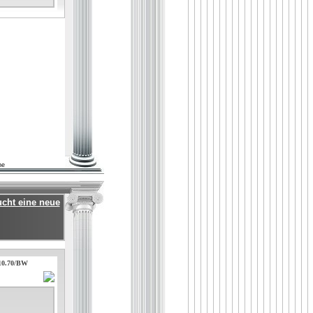
he
ucht eine neue
.10.70/BW