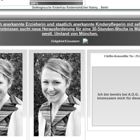
100%
Stellengesuche Kinderfrau Kindermä¤dchen Nanny, , Berlin
ch anerkannte Erzieherin und staatlich anerkannte Kinderpflegerin mit se
nntnissen sucht neue Herausforderung für eine 30-Stunden-Woche in M
westl. Umland von München.
Zielgebiet/Einsatzort:
Chiffre-Kennziffer Nr.: 29
Ich bin bereits bei A.O.G
interessiere mich für die