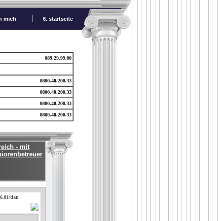
ch mich
6. startseite
089.29.99.00
0800.40.200.33
0800.40.200.33
0800.40.200.33
0800.40.200.33
eich - mit
niorenbetreuer
.6.81/dan