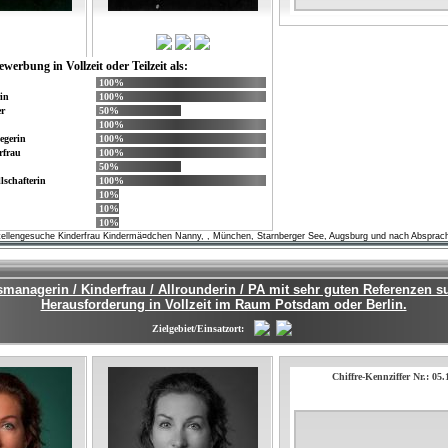
ewerbung in Vollzeit oder Teilzeit als:
100%
in
100%
r
50%
100%
egerin
100%
rfrau
100%
50%
lschafterin
100%
10%
10%
10%
tellengesuche Kinderfrau Kindermä¤dchen Nanny, , München, Starnberger See, Augsburg und nach Absprac
smanagerin / Kinderfrau / Allrounderin / PA mit sehr guten Referenzen s
Herausforderung in Vollzeit im Raum Potsdam oder Berlin.
Zielgebiet/Einsatzort:
Chiffre-Kennziffer Nr.: 05