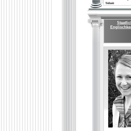
Teilzeit
Staatli
Englischke