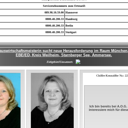
Servicerufnummern zum Ortstarif:
089.98.10.59.00
Hannover
0800.40.200.33
Hamburg
0800.40.200.33
Berlin
0800.40.200.33
Stuttgart
Hauswirtschaftsmeisterin sucht neue Herausforderung im Raum München
EBE/ED, Kreis Weilheim, Starnberger See, Ammersee.
Zielgebiet/Einsatzort:
Chiffre-Kennziffer Nr.: 2
Ich bin bereits bei A.O.G
interessiere mich für die