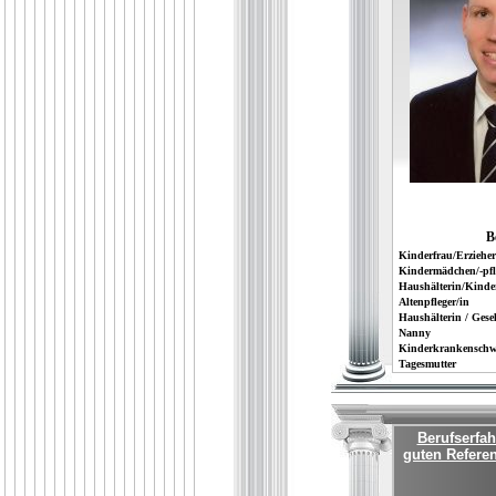
B
Kinderfrau/Erzieher
Kindermädchen/-pfl
Haushälterin/Kinde
Altenpfleger/in
Haushälterin / Gesel
Nanny
Kinderkrankenschwe
Tagesmutter
Berufserfah
guten Refere