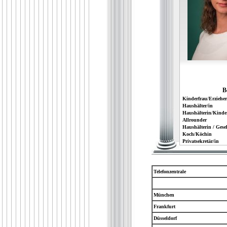
B
Kinderfrau/Erzieher
Haushälter/in
Haushälterin/Kinde
Allrounder
Haushälterin / Gesel
Koch/Köchin
Privatsekretär/in
Telefonzentrale
München
Frankfurt
Düsseldorf