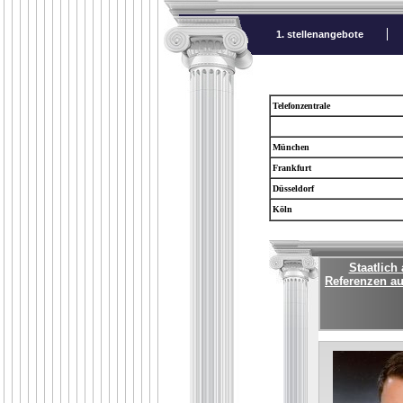
1. stellenangebote
Telefonzentrale
München
Frankfurt
Düsseldorf
Köln
Staatlich
Referenzen au