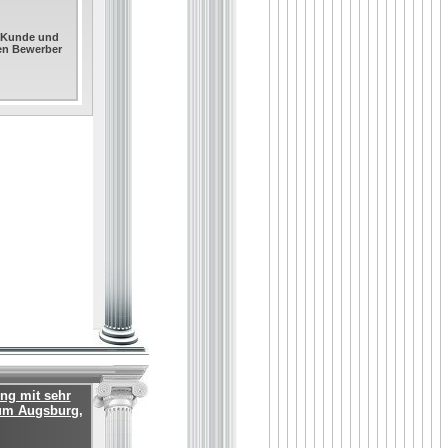
. Kunde und
sen Bewerber
ng mit sehr
aum Augsburg,