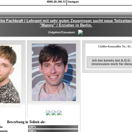
0800.40.200.33
Stuttgart
e Fachkraft / Lehramt mit sehr guten Zeugnissen sucht neue Teilzeitans
"Manny" / Erzieher in Berlin.
Zielgebiet/Einsatzort:
Chiffre-Kennziffer Nr.: 81
Ich bin bereits bei A.O.G
interessiere mich für die
Bewerbung in Teilzeit als:
in
100%
egerin
100%