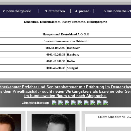
2. bewerbergalerie
3. referenzen
4. presse
5. wie bewerbe i
Kinderfrau, Kindermädchen, Nanny, Erzieherin, Kinderpflegerin
Hauspersonal Deutschland A.O.G.®
Servicerufnummern zum Ortstarif:
089.98.10.59.00
Hannover
0800.40.200.33
Hamburg
0800.40.200.33
Berlin
0800.40.200.33
Stuttgart
 anerkannter Erzieher und Seniorenbetreuer mit Erfahrung im Demenzber
s dem Privathaushalt - sucht neuen Wirkungskreis als Erzieher oder Se
im bundesweiten Raum und nach Absprache.
Zielgebiet/Einsatzort:
Chiffre-Kennziffer Nr.: 26