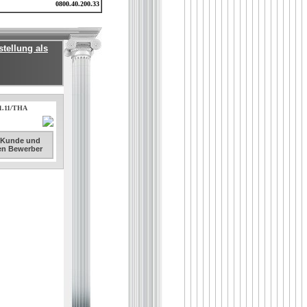
0800.40.200.33
tellung als
.1.11/THA
. Kunde und
sen Bewerber