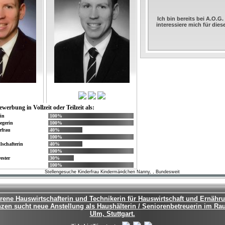
Ich bin bereits bei A.O.G
interessiere mich für die
ewerbung in Vollzeit oder Teilzeit als:
in
100%
egerin
100%
rfrau
40%
100%
lschafterin
40%
100%
ster
30%
100%
Stellengesuche Kinderfrau Kindermä¤dchen Nanny, , Bundesweit
rene Hauswirtschafterin und Technikerin für Hauswirtschaft und Ernähru
nzen sucht neue Anstellung als Haushälterin / Seniorenbetreuerin im R
Ulm, Stuttgart.