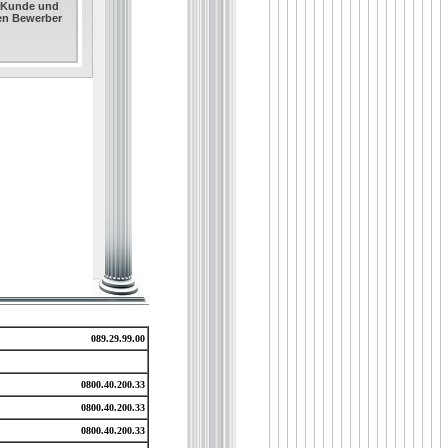
. Kunde und
sen Bewerber
089.29.99.00
0800.40.200.33
0800.40.200.33
0800.40.200.33