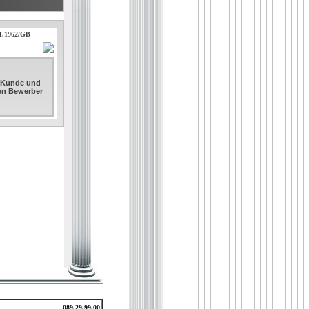
11.1962/GB
. Kunde und
sen Bewerber
089.29.99.00