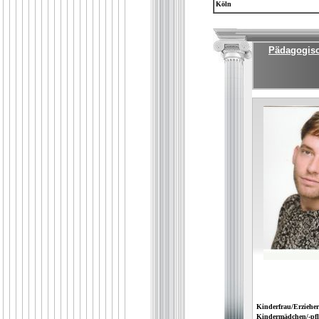
Köln
Pädagogisch
Kinderfrau/Erzieher
Kindermädchen/-pfl