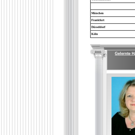
München
Frankfurt
Düsseldorf
Köln
Gelernte 