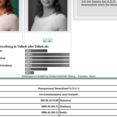
Ich bin bereits bei A.O.G
interessiere mich für die
ewerbung in Vollzeit oder Teilzeit als:
in
50%
100%
rfrau
100%
100%
lschafterin
100%
50%
20%
Stellengesuch Kinderfrau Kindermä¤dchen Nanny, , Potsdam, Berlin
Hauspersonal Deutschland A.O.G.®
Servicerufnummern zum Ortstarif:
089.98.10.59.00
Hannover
0800.40.200.33
Hamburg
0800.40.200.33
Berlin