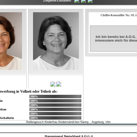
Zielgebiet/Einsatzort:
Chiffre-Kennziffer Nr.: 01.
Ich bin bereits bei A.O.G
interessiere mich für die
ewerbung in Vollzeit oder Teilzeit als:
100%
in
100%
100%
rfrau
100%
100%
lschafterin
100%
Stellengesuch Kinderfrau Kindermä¤dchen Nanny, , Augsburg, Ulm
Hauspersonal Deutschland A.O.G.®