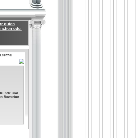
hr guten
ünchen oder
.8.78/YVE
. Kunde und
sen Bewerber