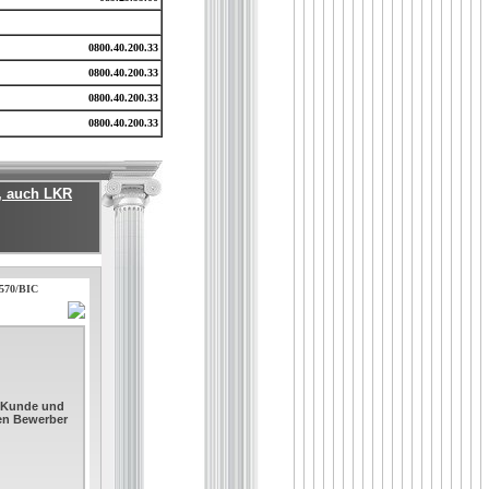
0800.40.200.33
0800.40.200.33
0800.40.200.33
0800.40.200.33
, auch LKR
2570/BIC
. Kunde und
sen Bewerber