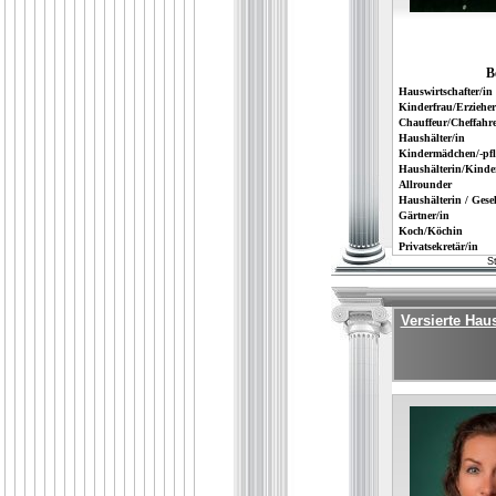
B
Hauswirtschafter/in
Kinderfrau/Erzieher
Chauffeur/Cheffahre
Haushälter/in
Kindermädchen/-pfl
Haushälterin/Kinde
Allrounder
Haushälterin / Gesel
Gärtner/in
Koch/Köchin
Privatsekretär/in
S
Versierte Hau