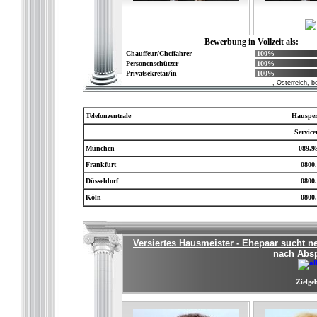
Bewerbung in Vollzeit als:
Chauffeur/Cheffahrer
100%
Personenschützer
100%
Privatsekretär/in
100%
, Österreich, 
Telefonzentrale
Hausper
Servic
München
089.9
Frankfurt
0800.
Düsseldorf
0800.
Köln
0800.
Versiertes Hausmeister - Ehepaar sucht 
nach Absp
Zielgeb