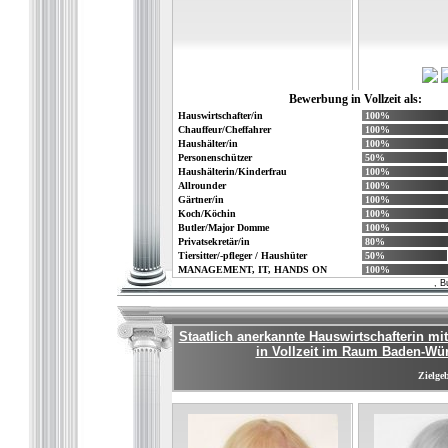
Bewerbung in Vollzeit als:
Hauswirtschafter/in
100%
Chauffeur/Cheffahrer
100%
Haushälter/in
100%
Personenschützer
50%
Haushälterin/Kinderfrau
100%
Allrounder
100%
Gärtner/in
100%
Koch/Köchin
100%
Butler/Major Domme
100%
Privatsekretär/in
80%
Tiersitter/-pfleger / Haushüter
50%
MANAGEMENT, IT, HANDS ON
100%
, B
Staatlich anerkannte Hauswirtschafterin mi
in Vollzeit im Raum Baden-Wü
Zielgeb