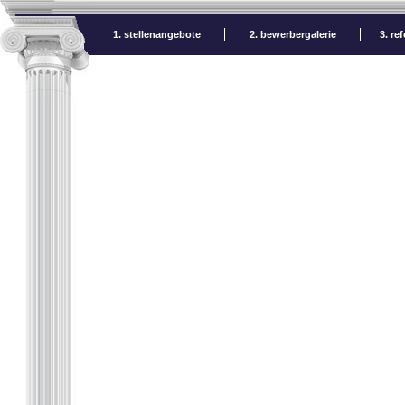
1. stellenangebote
2. bewerbergalerie
3. re