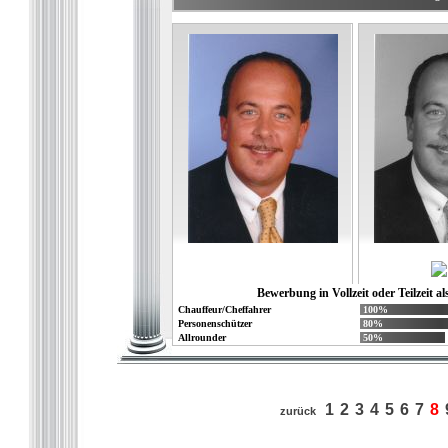
Bewerbung in Vollzeit oder Teilzeit al
Chauffeur/Cheffahrer
100%
Personenschützer
80%
Allrounder
50%
1
2
3
4
5
6
7
8
zurück