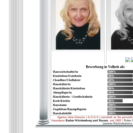
Bewerbung in Vollzeit als:
Hauswirtschafter/in
100%
Kinderfrau/Erzieherin
50%
Chauffeur/Cheffahrer
50%
Haushälter/in
100%
Haushälterin/Kinderfrau
90%
Altenpfleger/in
50%
Haushälterin / Gesellschafterin
100%
Koch/Köchin
30%
Hausdame
100%
Zugehfrau/Raumpflegerin
100%
Haushaltshilfe
100%
Agentur ohne Grenzen = A.O.G.® | vermittelt an Sie persönlich
Baden-Württemberg und Bayern
Hausdame
, seit 1993 !
Rufen Si
unseren Rückrufservice