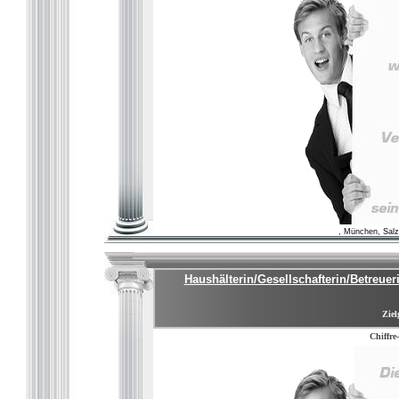
, München, Salz
Haushälterin/Gesellschafterin/Betreuer
Ziel
Chiffre