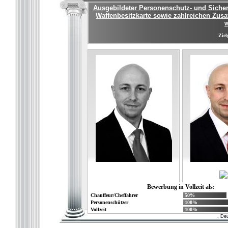
Ausgebildeter Personenschutz- und Siche
Waffenbesitzkarte sowie zahlreichen Zusa
w
Ziel
Bewerbung in Vollzeit als:
Chauffeur/Cheffahrer
50%
Personenschützer
100%
Vollzeit
100%
, De