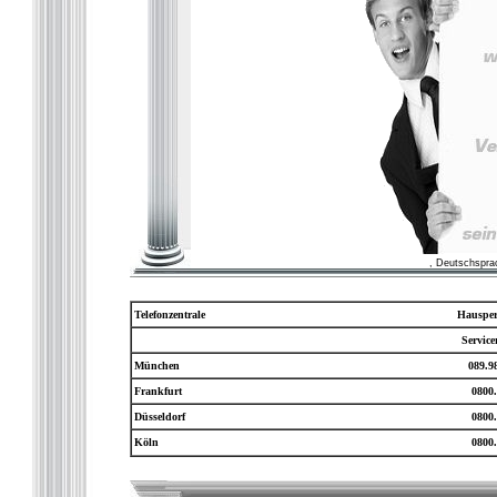
, Deutschspra
Telefonzentrale
Hausper
Servic
München
089.9
Frankfurt
0800.
Düsseldorf
0800.
Köln
0800.