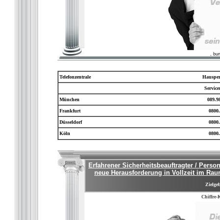
, bu
Telefonzentrale
Hausper
Servic
München
089.9
Frankfurt
0800.
Düsseldorf
0800.
Köln
0800.
Erfahrener Sicherheitsbeauftragter / Perso
neue Herausforderung in Vollzeit im Ra
Zielgeb
Chiffre-