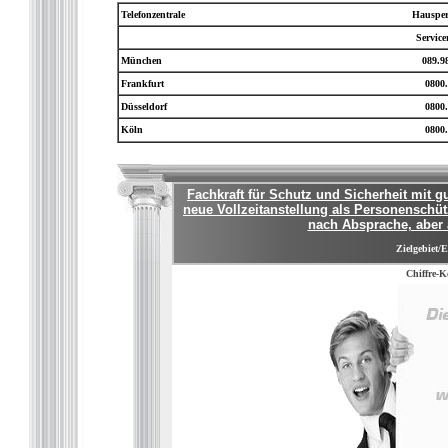
Telefonzentrale
Hausper
Servic
München
089.9
Frankfurt
0800.
Düsseldorf
0800.
Köln
0800.
Fachkraft für Schutz und Sicherheit mit 
neue Vollzeitanstellung als Personenschü
nach Absprache, aber 
Zielgebiet/E
Chiffre-K