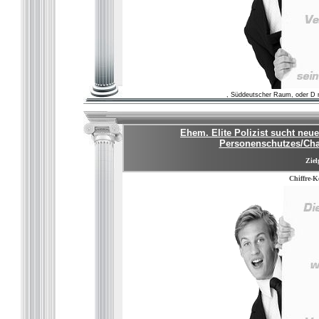
, Süddeutscher Raum, oder D 
Ehem. Elite Polizist sucht ne
Personenschutzes/Chau
Ziel
Chiffre-K