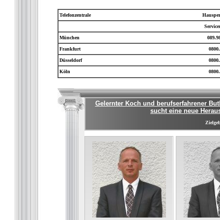
Telefonzentrale
Hausper
Servic
München
089.9
Frankfurt
0800.
Düsseldorf
0800.
Köln
0800.
Gelernter Koch und berufserfahrener But
sucht eine neue Herau
Zielgeb