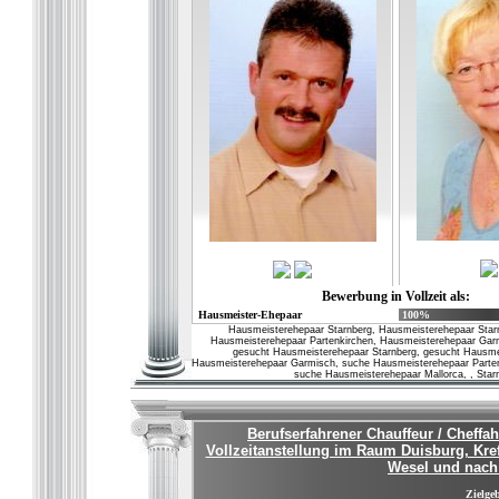
Bewerbung in Vollzeit als:
Hausmeister-Ehepaar
100%
Hausmeisterehepaar Starnberg, Hausmeisterehepaar Sta
Hausmeisterehepaar Partenkirchen, Hausmeisterehepaar Garm
gesucht Hausmeisterehepaar Starnberg, gesucht Hausme
Hausmeisterehepaar Garmisch, suche Hausmeisterehepaar Parten
suche Hausmeisterehepaar Mallorca, , Sta
Berufserfahrener Chauffeur / Cheffa
Vollzeitanstellung im Raum Duisburg, Kref
Wesel und nach
Zielgeb