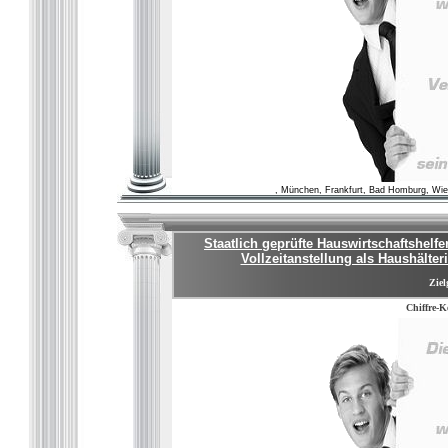
, München, Frankfurt, Bad Homburg, Wie
Staatlich geprüfte Hauswirtschaftshelf
Vollzeitanstellung als Haushälte
Ziel
Chiffre-K