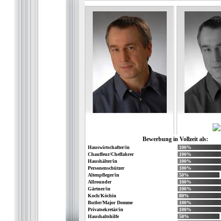
Bewerbung in Vollzeit als:
Hauswirtschafter/in
100%
Chauffeur/Cheffahrer
100%
Haushälter/in
100%
Personenschützer
100%
Altenpfleger/in
50%
Allrounder
100%
Gärtner/in
100%
Koch/Köchin
80%
Butler/Major Domme
100%
Privatsekretär/in
100%
Haushaltshilfe
50%