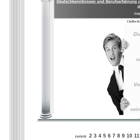
Deutschkenntnissen und Berufserfahrung im
u
Ziel
Chiffre-K
,
2
3
4
5
6
7
8
9
10
11
zurück