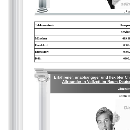
, Ra
Telefonzentrale
Hausper
Servic
München
089.9
Frankfurt
0800.
Düsseldorf
0800.
Köln
0800.
Erfahrener, unabhängiger und flexibler Ch
Allrounder in Vollzeit im Raum Deuts
Zielgebie
Chiffre-