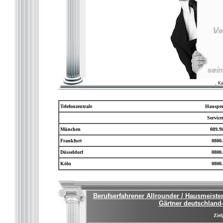
, K
Telefonzentrale
Hausper
Servic
München
089.9
Frankfurt
0800.
Düsseldorf
0800.
Köln
0800.
Berufserfahrener Allrounder / Hausmeister 
Gärtner deutschland
Ziel