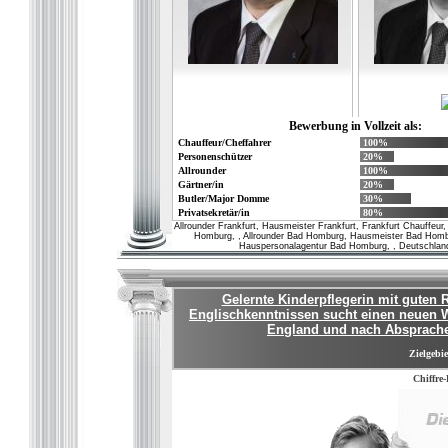
Bewerbung in Vollzeit als:
Chauffeur/Cheffahrer
100%
Personenschützer
20%
Allrounder
100%
Gärtner/in
20%
Butler/Major Domme
30%
Privatsekretär/in
80%
Allrounder Frankfurt, Hausmeister Frankfurt, Frankfurt Chauffeur,
Homburg, , Allrounder Bad Homburg, Hausmeister Bad Homb
Hauspersonalagentur Bad Homburg, , Deutschland /
Gelernte Kinderpflegerin mit guten 
Englischkenntnissen sucht einen neuen W
England und nach Absprache 
Zielgebie
Chiffre-