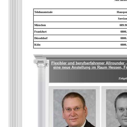
Telefonzentrale
Hausper
Servic
München
089.9
Frankfurt
0800.
Düsseldorf
0800.
Köln
0800.
Flexibler und berufserfahrener Allrounder -
eine neue Anstellung im Raum Hessen, Fra
Zielgeb