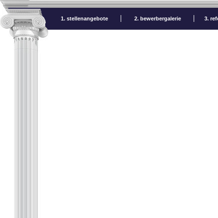
1. stellenangebote
2. bewerbergalerie
3. re