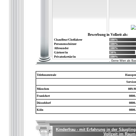
Bewerbung in Vollzeit als:
Chauffeur/Cheffahrer
100%
Personenschützer
100%
Allrounder
100%
Gärtner/in
50%
Privatsekretär/in
100%
, Gerne Wien als Basi
Telefonzentrale
Hausper
Servic
München
089.9
Frankfurt
0800.
Düsseldorf
0800.
Köln
0800.
Kinderfrau - mit Erfahrung in der Säugling
Vollzeit im Raum