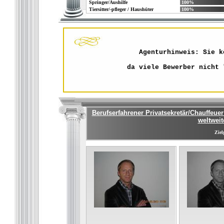
Springer/Aushilfe
100%
Tiersitter/-pfleger / Haushüter
100%
Agenturhinweis: Sie k
da viele Bewerber nicht 
Berufserfahrener Privatsekretär/Chauffeue
weltweit
Ziel