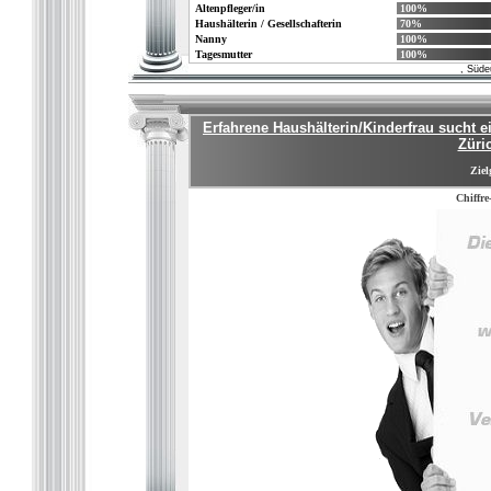
Altenpfleger/in
100%
Haushälterin / Gesellschafterin
70%
Nanny
100%
Tagesmutter
100%
, Süde
Erfahrene Haushälterin/Kinderfrau sucht e
Züri
Ziel
Chiffre