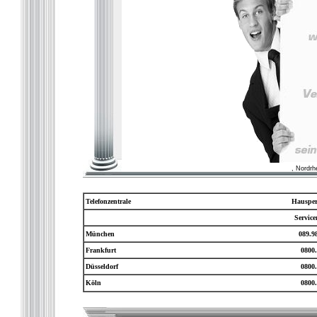
, Nordrh
Telefonzentrale
Hausper
Servic
München
089.9
Frankfurt
0800.
Düsseldorf
0800.
Köln
0800.