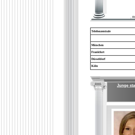
, R
Telefonzentrale
München
Frankfurt
Düsseldorf
Köln
Junge sta