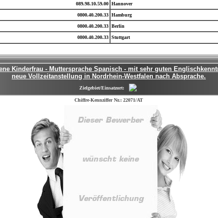
089.98.10.59.00
Hannover
0800.40.200.33
Hamburg
0800.40.200.33
Berlin
0800.40.200.33
Stuttgart
ene Kinderfrau - Muttersprache Spanisch - mit sehr guten Englischkenn
neue Vollzeitanstellung in Nordrhein-Westfalen nach Absprache.
Zielgebiet/Einsatzort:
Chiffre-Kennziffer Nr.: 22071/AT