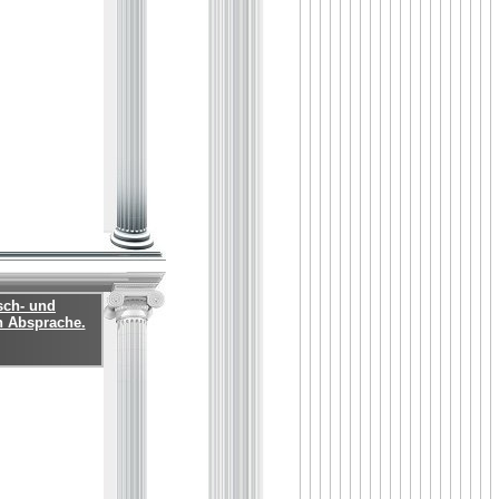
sch- und
h Absprache.