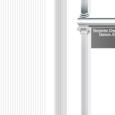
Versierter Ch
Taunus, K