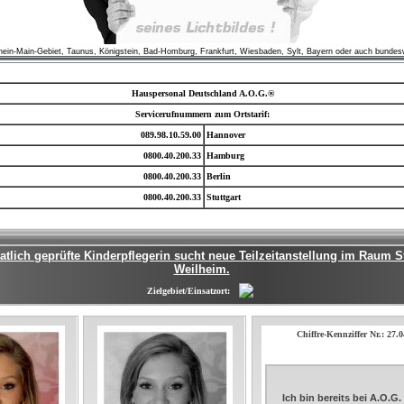
hein-Main-Gebiet, Taunus, Königstein, Bad-Homburg, Frankfurt, Wiesbaden, Sylt, Bayern oder auch bundes
Hauspersonal Deutschland A.O.G.®
Servicerufnummern zum Ortstarif:
089.98.10.59.00
Hannover
0800.40.200.33
Hamburg
0800.40.200.33
Berlin
0800.40.200.33
Stuttgart
atlich geprüfte Kinderpflegerin sucht neue Teilzeitanstellung im Raum S
Weilheim.
Zielgebiet/Einsatzort:
Chiffre-Kennziffer Nr.: 27
Ich bin bereits bei A.O.G