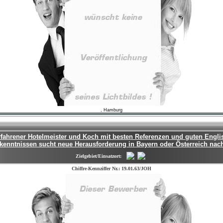
, Hamburg
rfahrener Hotelmeister und Koch mit besten Referenzen und guten Engli
kenntnissen sucht neue Herausforderung in Bayern oder Österreich nac
Zielgebiet/Einsatzort:
Chiffre-Kennziffer Nr.: 19.01.63/JOH