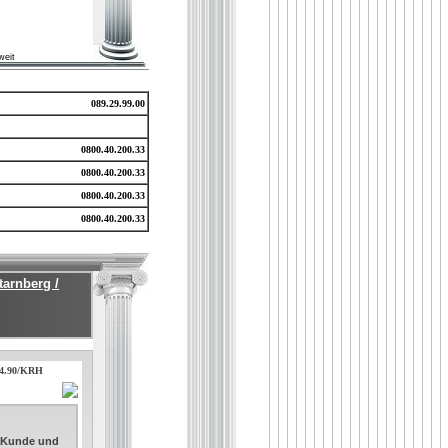
weit
089.29.99.00
0800.40.200.33
0800.40.200.33
0800.40.200.33
0800.40.200.33
tarnberg /
.04.90/KRH
. Kunde und