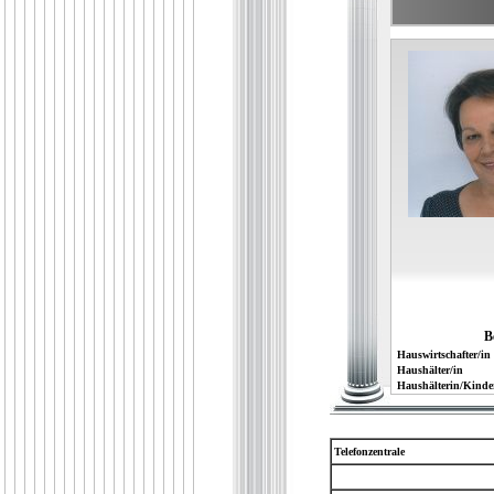
B
Hauswirtschafter/in
Haushälter/in
Haushälterin/Kinde
Telefonzentrale