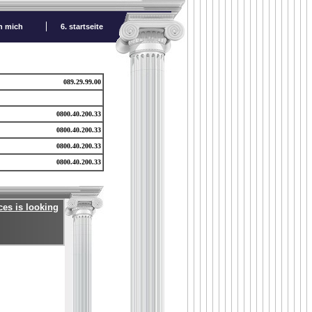
ch mich
6. startseite
089.29.99.00
0800.40.200.33
0800.40.200.33
0800.40.200.33
0800.40.200.33
ces is looking