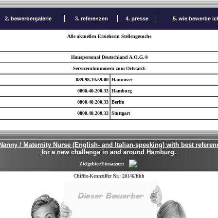
2. bewerbergalerie
3. referenzen
4. presse
5. wie bewerbe i
Alle aktuellen Erzieherin Stellengesuche
Hauspersonal Deutschland A.O.G.®
Servicerufnummern zum Ortstarif:
089.98.10.59.00
Hannover
0800.40.200.33
Hamburg
0800.40.200.33
Berlin
0800.40.200.33
Stuttgart
anny / Maternity Nurse (English- and Italian-speeking) with best referen
for a new challenge in and around Hamburg.
Zielgebiet/Einsatzort:
Chiffre-Kennziffer Nr.: 20146/hhh