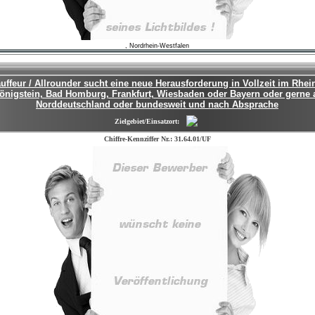
, Nordrhein-Westfalen
auffeur / Allrounder sucht eine neue Herausforderung in Vollzeit im Rhei
önigstein, Bad Homburg, Frankfurt, Wiesbaden oder Bayern oder gerne a
Norddeutschland oder bundesweit und nach Absprache
Zielgebiet/Einsatzort:
Chiffre-Kennziffer Nr.: 31.64.01/UF