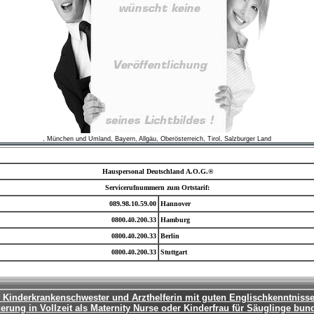
, München und Umland, Bayern, Allgäu, Oberösterreich, Tirol, Salzburger Land
Hauspersonal Deutschland A.O.G.®
Servicerufnummern zum Ortstarif:
089.98.10.59.00
Hannover
0800.40.200.33
Hamburg
0800.40.200.33
Berlin
0800.40.200.33
Stuttgart
 Kinderkrankenschwester und Arzthelferin mit guten Englischkenntniss
erung in Vollzeit als Maternity Nurse oder Kinderfrau für Säuglinge bun