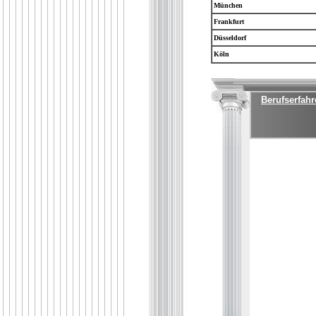
München
Frankfurt
Düsseldorf
Köln
Berufserfahr