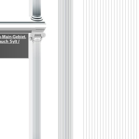
n-Main-Gebiet,
uch Sylt /