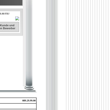
.8.88/FBJ
. Kunde und
sen Bewerber
089.29.99.00