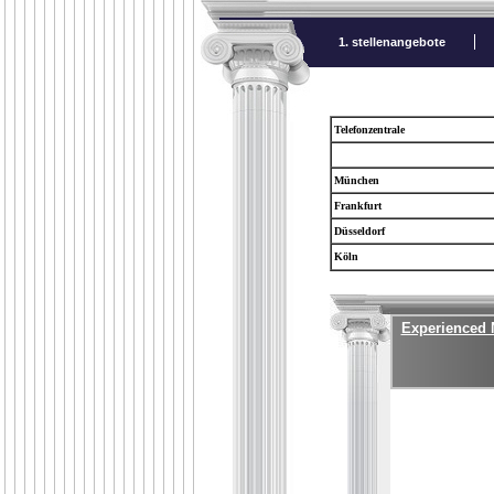
1. stellenangebote
Telefonzentrale
München
Frankfurt
Düsseldorf
Köln
Experienced N