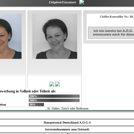
Zielgebiet/Einsatzort:
Chiffre-Kennziffer Nr.: 88
Ich bin bereits bei A.O.G
interessiere mich für die
ewerbung in Vollzeit oder Teilzeit als:
100%
100%
rfrau
30%
, St. Gallen, Zürich oder Bodensee
Hauspersonal Deutschland A.O.G.®
Servicerufnummern zum Ortstarif: