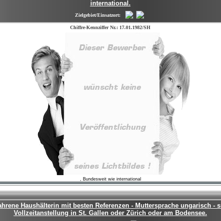
international.
Zielgebiet/Einsatzort:
Chiffre-Kennziffer Nr.: 17.01.1982/SH
, Bundesweit wie international
ahrene Haushälterin mit besten Referenzen - Muttersprache ungarisch - 
Vollzeitanstellung in St. Gallen oder Zürich oder am Bodensee.