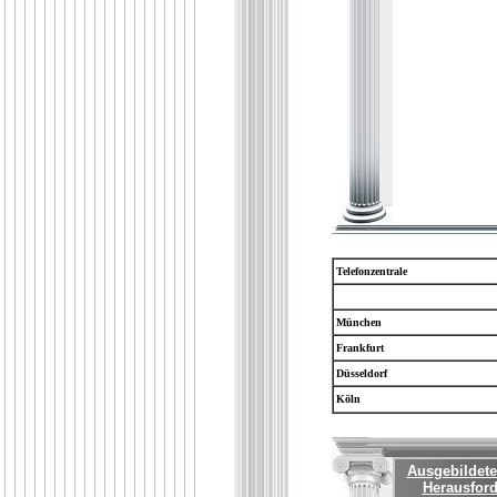
Telefonzentrale
München
Frankfurt
Düsseldorf
Köln
Ausgebildete
Herausford