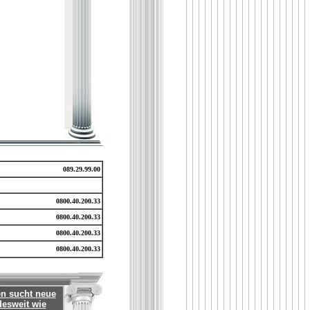
089.29.99.00
0800.40.200.33
0800.40.200.33
0800.40.200.33
0800.40.200.33
en sucht neue
desweit wie