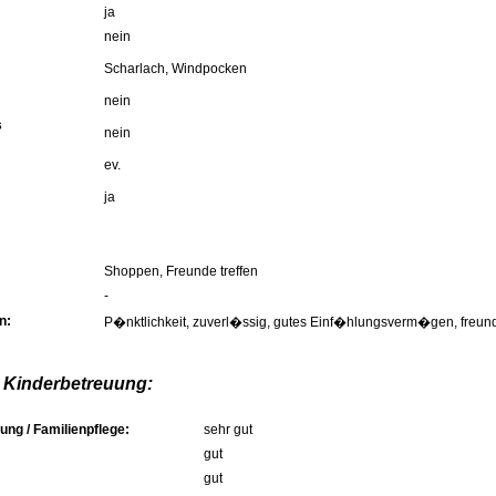
ja
nein
Scharlach, Windpocken
nein
s
nein
ev.
ja
Shoppen, Freunde treffen
-
n:
P�nktlichkeit, zuverl�ssig, gutes Einf�hlungsverm�gen, freund
 Kinderbetreuung:
ung / Familienpflege:
sehr gut
gut
gut