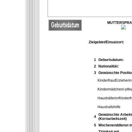
MUTTERSPR
Zielgebiet/Einsatzort:
1
Geburtsdatum:
2
Nationalität:
3
Gewünschte Positio
Kinderfrau/Erzieherin
Kindermädchen/-pfle
Haushälterin/Kinderf
Haushaltshilfe
Gewünschte Arbeits
4
(Kernarbeitszeit)
5
Wochenenddienst m
Tätigkeit mit