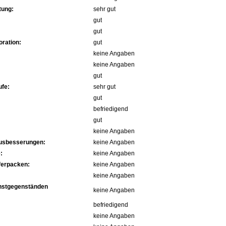
tung:
sehr gut
gut
gut
ration:
gut
keine Angaben
keine Angaben
gut
fe:
sehr gut
gut
befriedigend
gut
keine Angaben
Ausbesserungen:
keine Angaben
:
keine Angaben
ferpacken:
keine Angaben
keine Angaben
nstgegenständen
keine Angaben
befriedigend
keine Angaben