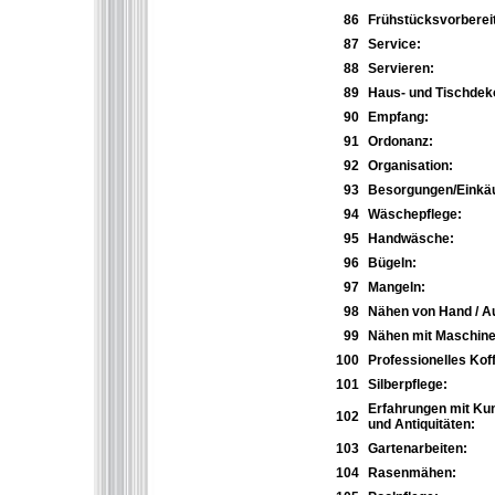
86
Frühstücksvorberei
87
Service:
88
Servieren:
89
Haus- und Tischdeko
90
Empfang:
91
Ordonanz:
92
Organisation:
93
Besorgungen/Einkäu
94
Wäschepflege:
95
Handwäsche:
96
Bügeln:
97
Mangeln:
98
Nähen von Hand / 
99
Nähen mit Maschine
100
Professionelles Kof
101
Silberpflege:
Erfahrungen mit Ku
102
und Antiquitäten:
103
Gartenarbeiten:
104
Rasenmähen: