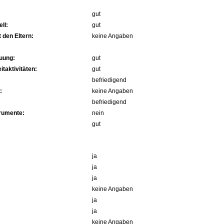
gut
ll:
gut
 den Eltern:
keine Angaben
uung:
gut
itaktivitäten:
gut
befriedigend
:
keine Angaben
befriedigend
trumente:
nein
gut
ja
ja
ja
keine Angaben
ja
ja
keine Angaben