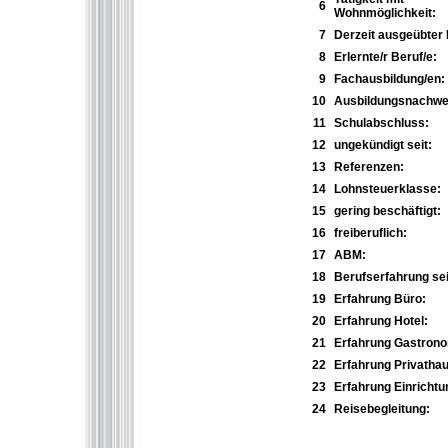
6
Wohnmöglichkeit:
7
Derzeit ausgeübter 
8
Erlernte/r Beruf/e:
9
Fachausbildung/en:
10
Ausbildungsnachwei
11
Schulabschluss:
12
ungekündigt seit:
13
Referenzen:
14
Lohnsteuerklasse:
15
gering beschäftigt:
16
freiberuflich:
17
ABM:
18
Berufserfahrung sei
19
Erfahrung Büro:
20
Erfahrung Hotel:
21
Erfahrung Gastrono
22
Erfahrung Privathau
23
Erfahrung Einrichtu
24
Reisebegleitung: