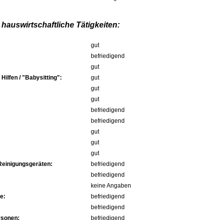
hauswirtschaftliche Tätigkeiten:
gut
befriedigend
gut
ilfen / "Babysitting":
gut
gut
gut
befriedigend
befriedigend
gut
gut
gut
Reinigungsgeräten:
befriedigend
befriedigend
keine Angaben
e:
befriedigend
befriedigend
rsonen:
befriedigend