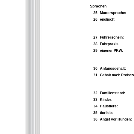
Sprachen
25
Muttersprache:
26
englisch:
27
Führerschein:
28
Fahrpraxis:
29
eigener PKW:
30
Anfangsgehalt:
31
Gehalt nach Probeze
32
Familienstand:
33
Kinder:
34
Haustiere:
35
tierlieb:
36
Angst vor Hunden: