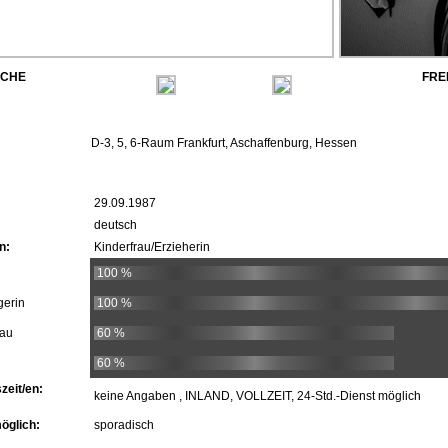
ACHE
FRE
D-3, 5, 6-Raum Frankfurt, Aschaffenburg, Hessen
29.09.1987
deutsch
n:
Kinderfrau/Erzieherin
100 %
gerin
100 %
rau
60 %
60 %
zeit/en:
keine Angaben , INLAND, VOLLZEIT, 24-Std.-Dienst möglich
öglich:
sporadisch