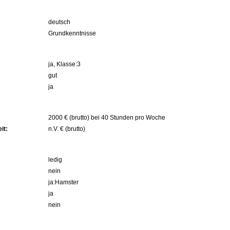
deutsch
Grundkenntnisse
ja, Klasse:3
gut
ja
2000 € (brutto) bei 40 Stunden pro Woche
it:
n.V. € (brutto)
ledig
nein
ja:Hamster
ja
nein