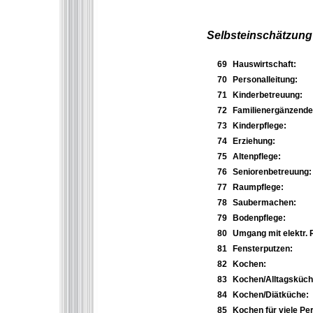
Selbsteinschätzung 
69
Hauswirtschaft:
70
Personalleitung:
71
Kinderbetreuung:
72
Familienergänzende H
73
Kinderpflege:
74
Erziehung:
75
Altenpflege:
76
Seniorenbetreuung:
77
Raumpflege:
78
Saubermachen:
79
Bodenpflege:
80
Umgang mit elektr. 
81
Fensterputzen:
82
Kochen:
83
Kochen/Alltagsküch
84
Kochen/Diätküche:
85
Kochen für viele Pe