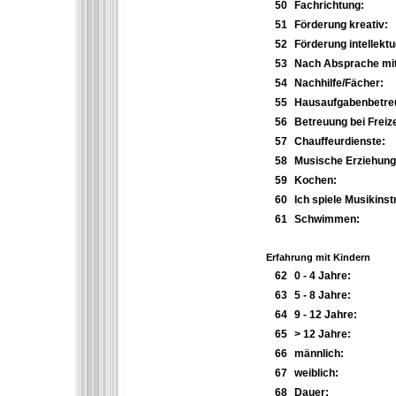
50
Fachrichtung:
51
Förderung kreativ:
52
Förderung intellektue
53
Nach Absprache mit
54
Nachhilfe/Fächer:
55
Hausaufgabenbetre
56
Betreuung bei Freize
57
Chauffeurdienste:
58
Musische Erziehung
59
Kochen:
60
Ich spiele Musikins
61
Schwimmen:
Erfahrung mit Kindern
62
0 - 4 Jahre:
63
5 - 8 Jahre:
64
9 - 12 Jahre:
65
> 12 Jahre:
66
männlich:
67
weiblich:
68
Dauer: