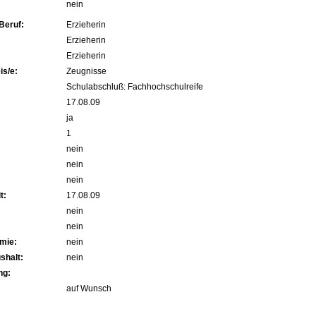
nein
Beruf:
Erzieherin
Erzieherin
Erzieherin
s/e:
Zeugnisse
Schulabschluß: Fachhochschulreife
17.08.09
ja
1
nein
nein
nein
t:
17.08.09
nein
nein
mie:
nein
shalt:
nein
ng:
auf Wunsch