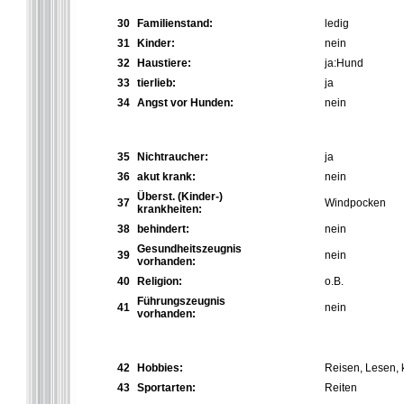
30
Familienstand:
ledig
31
Kinder:
nein
32
Haustiere:
ja:Hund
33
tierlieb:
ja
34
Angst vor Hunden:
nein
35
Nichtraucher:
ja
36
akut krank:
nein
Überst. (Kinder-)
37
Windpocken
krankheiten:
38
behindert:
nein
Gesundheitszeugnis
39
nein
vorhanden:
40
Religion:
o.B.
Führungszeugnis
41
nein
vorhanden:
42
Hobbies:
Reisen, Lesen, 
43
Sportarten:
Reiten