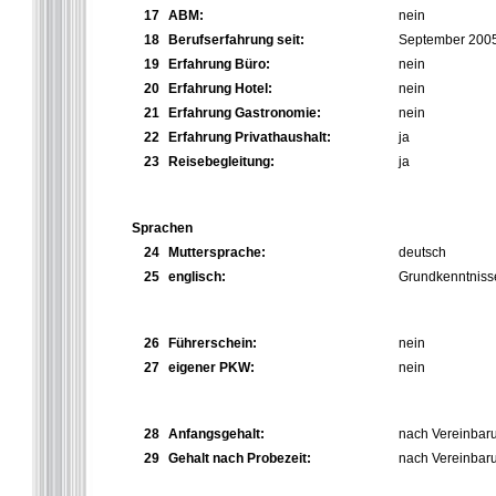
17
ABM:
nein
18
Berufserfahrung seit:
September 200
19
Erfahrung Büro:
nein
20
Erfahrung Hotel:
nein
21
Erfahrung Gastronomie:
nein
22
Erfahrung Privathaushalt:
ja
23
Reisebegleitung:
ja
Sprachen
24
Muttersprache:
deutsch
25
englisch:
Grundkenntniss
26
Führerschein:
nein
27
eigener PKW:
nein
28
Anfangsgehalt:
nach Vereinbaru
29
Gehalt nach Probezeit:
nach Vereinbaru