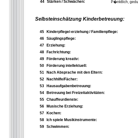
44
Stärken / Schwächen:
P�nktlich, gedu
Selbsteinschätzung Kinderbetreuung:
45
Kinderpflege/-erziehung / Familienpflege:
46
Säuglingspflege:
47
Erziehung:
48
Fachrichtung:
49
Förderung kreativ:
50
Förderung intellektuell:
51
Nach Absprache mit den Eltern:
52
Nachhilfe/Fächer:
53
Hausaufgabenbetreuung:
54
Betreuung bei Freizeitaktivitäten:
55
Chauffeurdienste:
56
Musische Erziehung:
57
Kochen:
58
Ich spiele Musikinstrumente:
59
Schwimmen: