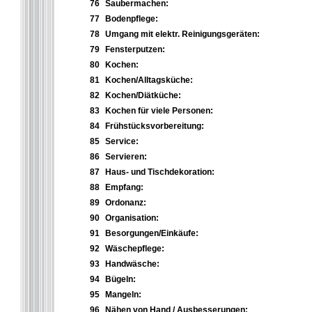
76
Saubermachen:
77
Bodenpflege:
78
Umgang mit elektr. Reinigungsgeräten:
79
Fensterputzen:
80
Kochen:
81
Kochen/Alltagsküche:
82
Kochen/Diätküche:
83
Kochen für viele Personen:
84
Frühstücksvorbereitung:
85
Service:
86
Servieren:
87
Haus- und Tischdekoration:
88
Empfang:
89
Ordonanz:
90
Organisation:
91
Besorgungen/Einkäufe:
92
Wäschepflege:
93
Handwäsche:
94
Bügeln:
95
Mangeln:
96
Nähen von Hand / Ausbesserungen: