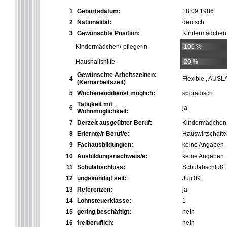
1
Geburtsdatum:
18.09.1986
2
Nationalität:
deutsch
3
Gewünschte Position:
Kindermädchen
Kindermädchen/-pflegerin
100 %
Haushaltshilfe
20 %
Gewünschte Arbeitszeit/en:
4
Flexible , AUS
(Kernarbeitszeit)
5
Wochenenddienst möglich:
sporadisch
Tätigkeit mit
6
ja
Wohnmöglichkeit:
7
Derzeit ausgeübter Beruf:
Kindermädchen
8
Erlernte/r Beruf/e:
Hauswirtschafte
9
Fachausbildung/en:
keine Angaben
10
Ausbildungsnachweis/e:
keine Angaben
11
Schulabschluss:
Schulabschluß:
12
ungekündigt seit:
Juli 09
13
Referenzen:
ja
14
Lohnsteuerklasse:
1
15
gering beschäftigt:
nein
16
freiberuflich:
nein