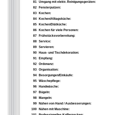
81
Umgang mit elektr. Reinigungsgeräten:
82
Fensterputzen:
83
Kochen:
84
Kochen/Alltagsküche:
85
Kochen/Diätküche:
86
Kochen für viele Personen:
87
Frühstücksvorbereitung:
88
Service:
89
Servieren:
90
Haus- und Tischdekoration:
91
Empfang:
92
Ordonanz:
93
Organisation:
94
Besorgungen/Einkäufe:
95
Wäschepflege:
96
Handwäsche:
97
Bügeln:
98
Mangeln:
99
Nähen von Hand / Ausbesserungen:
100
Nähen mit Maschine:
101
Professionelles Kofferpacken: