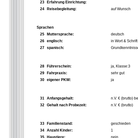
23
Erfahrung Einrichtung:
24
Reisebegleitung:
auf Wunsch
Sprachen
25
Muttersprache:
deutsch
26
englisch:
in Wort & Schrift
27
spanisch:
Grundkenntniss
28
Führerschein:
ja, Klasse:3
29
Fahrpraxis:
sehr gut
30
eigener PKW:
ja
31
Anfangsgehalt:
n.V. € (brutto) 
32
Gehalt nach Probezeit:
n.V. € (brutto)
33
Familienstand:
geschieden
34
Anzahl Kinder:
1
35
Haustiere:
nein