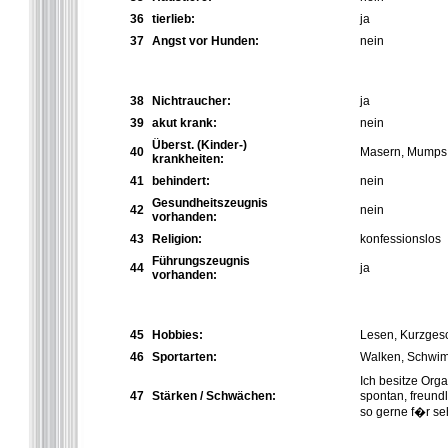
36
tierlieb:
ja
37
Angst vor Hunden:
nein
38
Nichtraucher:
ja
39
akut krank:
nein
Überst. (Kinder-)
40
Masern, Mumps
krankheiten:
41
behindert:
nein
Gesundheitszeugnis
42
nein
vorhanden:
43
Religion:
konfessionslos
Führungszeugnis
44
ja
vorhanden:
45
Hobbies:
Lesen, Kurzges
46
Sportarten:
Walken, Schwi
Ich besitze Orga
47
Stärken / Schwächen:
spontan, freundl
so gerne f�r se