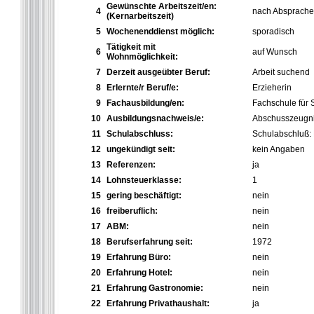
Gewünschte Arbeitszeit/en:
4
nach Absprache
(Kernarbeitszeit)
5
Wochenenddienst möglich:
sporadisch
Tätigkeit mit
6
auf Wunsch
Wohnmöglichkeit:
7
Derzeit ausgeübter Beruf:
Arbeit suchend
8
Erlernte/r Beruf/e:
Erzieherin
9
Fachausbildung/en:
Fachschule für 
10
Ausbildungsnachweis/e:
Abschusszeugn
11
Schulabschluss:
Schulabschluß: M
12
ungekündigt seit:
kein Angaben
13
Referenzen:
ja
14
Lohnsteuerklasse:
1
15
gering beschäftigt:
nein
16
freiberuflich:
nein
17
ABM:
nein
18
Berufserfahrung seit:
1972
19
Erfahrung Büro:
nein
20
Erfahrung Hotel:
nein
21
Erfahrung Gastronomie:
nein
22
Erfahrung Privathaushalt:
ja