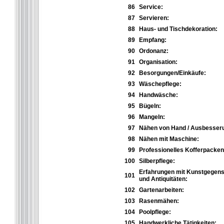
86
Service:
87
Servieren:
88
Haus- und Tischdekoration:
89
Empfang:
90
Ordonanz:
91
Organisation:
92
Besorgungen/Einkäufe:
93
Wäschepflege:
94
Handwäsche:
95
Bügeln:
96
Mangeln:
97
Nähen von Hand / Ausbesser
98
Nähen mit Maschine:
99
Professionelles Kofferpacken
100
Silberpflege:
Erfahrungen mit Kunstgegen
101
und Antiquitäten:
102
Gartenarbeiten:
103
Rasenmähen:
104
Poolpflege:
105
Handwerkliche Tätigkeiten: