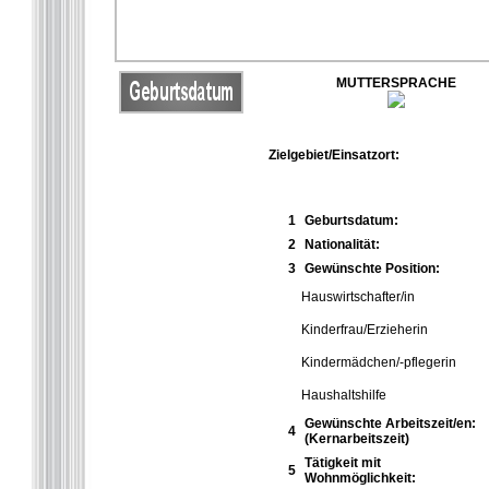
MUTTERSPRACHE
Zielgebiet/Einsatzort:
1
Geburtsdatum:
2
Nationalität:
3
Gewünschte Position:
Hauswirtschafter/in
Kinderfrau/Erzieherin
Kindermädchen/-pflegerin
Haushaltshilfe
Gewünschte Arbeitszeit/en:
4
(Kernarbeitszeit)
Tätigkeit mit
5
Wohnmöglichkeit: