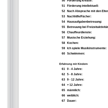
50
Förderung kreativ:
51
Förderung intellektuell:
52
Nach Absprache mit den Elter
53
Nachhilfe/Fächer:
54
Hausaufgabenbetreuung:
55
Betreuung bei Freizeitaktivitä
56
Chauffeurdienste:
57
Musische Erziehung:
58
Kochen:
59
Ich spiele Musikinstrumente:
60
Schwimmen:
Erfahrung mit Kindern
61
0 - 4 Jahre:
62
5 - 8 Jahre:
63
9 - 12 Jahre:
64
> 12 Jahre:
65
männlich:
66
weiblich:
67
Dauer: