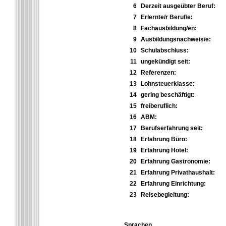
6
Derzeit ausgeübter Beruf:
7
Erlernte/r Beruf/e:
8
Fachausbildung/en:
9
Ausbildungsnachweis/e:
10
Schulabschluss:
11
ungekündigt seit:
12
Referenzen:
13
Lohnsteuerklasse:
14
gering beschäftigt:
15
freiberuflich:
16
ABM:
17
Berufserfahrung seit:
18
Erfahrung Büro:
19
Erfahrung Hotel:
20
Erfahrung Gastronomie:
21
Erfahrung Privathaushalt:
22
Erfahrung Einrichtung:
23
Reisebegleitung:
Sprachen