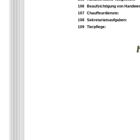
106
Beaufsichtigung von Handwer
107
Chauffeurdienste:
108
Sekretariatsaufgaben:
109
Tierpflege: