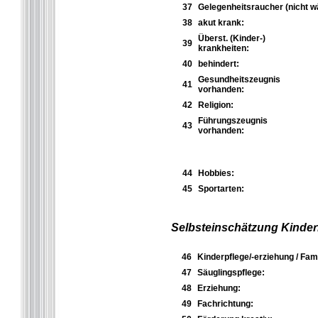
37
Gelegenheitsraucher (nicht w
38
akut krank:
Überst. (Kinder-)
39
krankheiten:
40
behindert:
Gesundheitszeugnis
41
vorhanden:
42
Religion:
Führungszeugnis
43
vorhanden:
44
Hobbies:
45
Sportarten:
Selbsteinschätzung Kinder
46
Kinderpflege/-erziehung / Fami
47
Säuglingspflege:
48
Erziehung:
49
Fachrichtung: