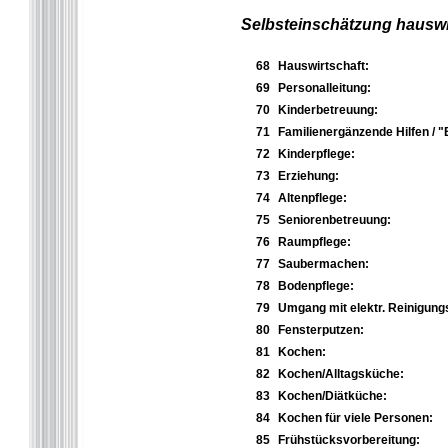
Selbsteinschätzung hauswir
68
Hauswirtschaft:
69
Personalleitung:
70
Kinderbetreuung:
71
Familienergänzende Hilfen / "
72
Kinderpflege:
73
Erziehung:
74
Altenpflege:
75
Seniorenbetreuung:
76
Raumpflege:
77
Saubermachen:
78
Bodenpflege:
79
Umgang mit elektr. Reinigung
80
Fensterputzen:
81
Kochen:
82
Kochen/Alltagsküche:
83
Kochen/Diätküche:
84
Kochen für viele Personen:
85
Frühstücksvorbereitung: