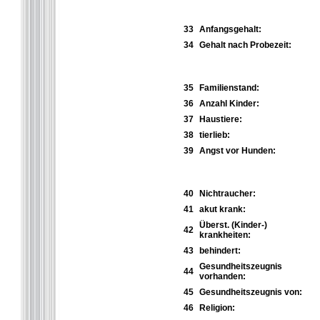
33
Anfangsgehalt:
34
Gehalt nach Probezeit:
35
Familienstand:
36
Anzahl Kinder:
37
Haustiere:
38
tierlieb:
39
Angst vor Hunden:
40
Nichtraucher:
41
akut krank:
Überst. (Kinder-)
42
krankheiten:
43
behindert:
Gesundheitszeugnis
44
vorhanden:
45
Gesundheitszeugnis von:
46
Religion: