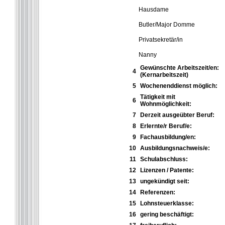
Hausdame
Butler/Major Domme
Privatsekretär/in
Nanny
Gewünschte Arbeitszeit/en:
4
(Kernarbeitszeit)
5
Wochenenddienst möglich:
Tätigkeit mit
6
Wohnmöglichkeit:
7
Derzeit ausgeübter Beruf:
8
Erlernte/r Beruf/e:
9
Fachausbildung/en:
10
Ausbildungsnachweis/e:
11
Schulabschluss:
12
Lizenzen / Patente:
13
ungekündigt seit:
14
Referenzen:
15
Lohnsteuerklasse:
16
gering beschäftigt: