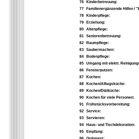
76
Kinderbetreuung:
77
Familienergänzende Hilfen / "
78
Kinderpflege:
79
Erziehung:
80
Altenpflege:
81
Seniorenbetreuung:
82
Raumpflege:
83
Saubermachen:
84
Bodenpflege:
85
Umgang mit elektr. Reinigung
86
Fensterputzen:
87
Kochen:
88
Kochen/Alltagsküche:
89
Kochen/Diätküche:
90
Kochen für viele Personen:
91
Frühstücksvorbereitung:
92
Service:
93
Servieren:
94
Haus- und Tischdekoration:
95
Empfang:
96
Ordonanz: