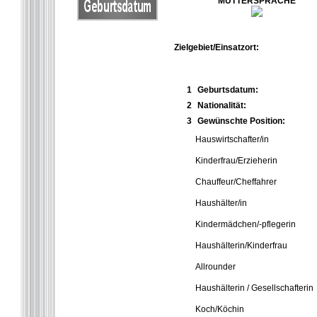
MUTTERSPRACHE
Zielgebiet/Einsatzort:
1
Geburtsdatum:
2
Nationalität:
3
Gewünschte Position:
Hauswirtschafter/in
Kinderfrau/Erzieherin
Chauffeur/Cheffahrer
Haushälter/in
Kindermädchen/-pflegerin
Haushälterin/Kinderfrau
Allrounder
Haushälterin / Gesellschafterin
Koch/Köchin