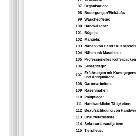
97
Organisation:
98
Besorgungen/Einkäufe:
99
Wäschepflege:
100
Handwäsche:
101
Bügeln:
102
Mangeln:
103
Nähen von Hand / Ausbesser
104
Nähen mit Maschine:
105
Professionelles Kofferpacken
106
Silberpflege:
Erfahrungen mit Kunstgegen
107
und Antiquitäten:
108
Gartenarbeiten:
109
Rasenmähen:
110
Poolpflege:
111
Handwerkliche Tätigkeiten:
112
Beaufsichtigung von Handwer
113
Chauffeurdienste:
114
Sekretariatsaufgaben:
115
Tierpflege: