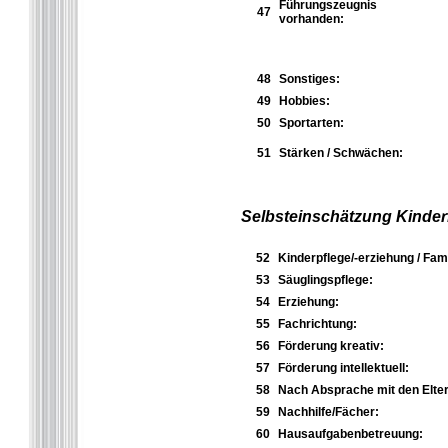
Führungszeugnis
47
vorhanden:
48
Sonstiges:
49
Hobbies:
50
Sportarten:
51
Stärken / Schwächen:
Selbsteinschätzung Kinder
52
Kinderpflege/-erziehung / Fami
53
Säuglingspflege:
54
Erziehung:
55
Fachrichtung:
56
Förderung kreativ:
57
Förderung intellektuell:
58
Nach Absprache mit den Elter
59
Nachhilfe/Fächer:
60
Hausaufgabenbetreuung: