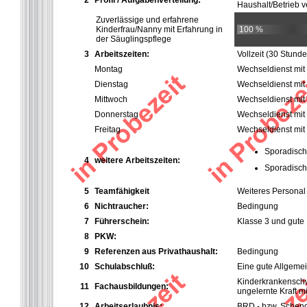
2
Profil / Aufgabenverteilung:
Haushalt/Betrieb ve
Zuverlässige und erfahrene
Kinderfrau/Nanny mit Erfahrung in
100 %
der Säuglingspflege
3
Arbeitszeiten:
Vollzeit
(30 Stund
Montag
Wechseldienst mit
Dienstag
Wechseldienst mit
Mittwoch
Wechseldienst mit
Donnerstag
Wechseldienst mit
Freitag
Wechseldienst mit
Sporadisch
4
weitere Arbeitszeiten:
Sporadisch
5
Teamfähigkeit
Weiteres Personal
6
Nichtraucher:
Bedingung
7
Führerschein:
Klasse 3 und gute
8
PKW:
9
Referenzen aus Privathaushalt:
Bedingung
10
Schulabschluß:
Eine gute Allgeme
Kinderkrankenschwe
11
Fachausbildungen:
ungelernte Kraft m
12
Arbeitserlaubnis:
BRD - bzw. Sche