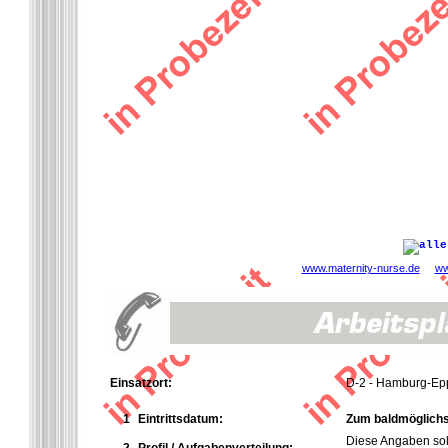
www.maternity-nurse.de
ww
Einsatzort:
D-2 - Hamburg-Ep
1
Eintrittsdatum:
Zum baldmöglichs
Diese Angaben so