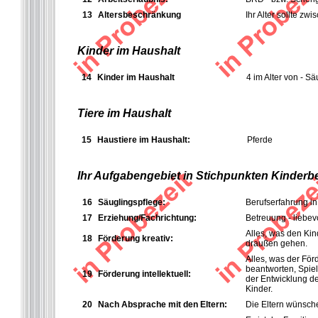
13
Altersbeschränkung
Ihr Alter sollte z
Kinder im Haushalt
14
Kinder im Haushalt
4 im Alter von - Sä
Tiere im Haushalt
15
Haustiere im Haushalt:
Pferde
Ihr Aufgabengebiet in Stichpunkten Kinderb
16
Säuglingspflege:
Berufserfahrung in
17
Erziehung/Fachrichtung:
Betreuung - liebe
Alles, was den Kin
18
Förderung kreativ:
draußen gehen.
Alles, was der Fö
beantworten, Spiel
19
Förderung intellektuell:
der Entwicklung d
Kinder.
20
Nach Absprache mit den Eltern:
Die Eltern wünsche