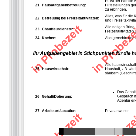
Es ist der Familie
21
Hausaufgabenbetreuung:
Hilfestellungen ge
zu erbringen.
Alles, was für die
22
Betreuung bei Freizeitaktivitäten:
und Freizeitaktivitä
Alle nötigen Bring
23
Chauffeurdienste:
Freizeitaktivitäten 
24
Kochen:
Altergerechte und 
Ihr Aufgabengebiet in Stichpunkten für die 
Alle hauswirtschaf
25
Hauswirtschaft:
Haushalt, z.B. wir
säubern (Geschirr
Das Gehalt 
Gespräch m
26
Gehalt/Dotierung:
Agentur er
27
Arbeitsort/Location:
Privatanwesen