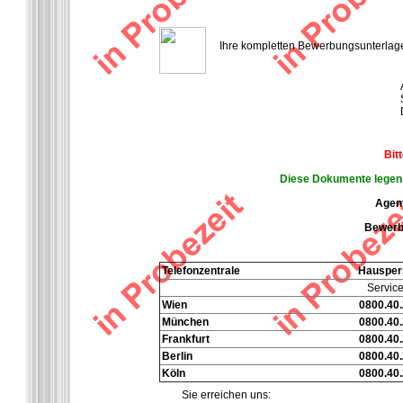
Ihre kompletten Bewerbungsunterlagen 
Bit
Diese Dokumente legen S
Agent
Bewerbe
Telefonzentrale
Hausper
Service
Wien
0800.40.
München
0800.40.
Frankfurt
0800.40.
Berlin
0800.40.
Köln
0800.40.
Sie erreichen uns: