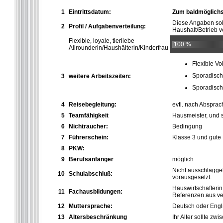
1
Eintrittsdatum:
Zum baldmöglichs
Diese Angaben so
2
Profil / Aufgabenverteilung:
Haushalt/Betrieb ve
Flexible, loyale, tierliebe
100 %
Allrounderin/Haushälterin/Kinderfrau
Flexible Vo
Sporadisch
3
weitere Arbeitszeiten:
Sporadisch
4
Reisebegleitung:
evtl. nach Absprac
5
Teamfähigkeit
Hausmeister, und 
6
Nichtraucher:
Bedingung
7
Führerschein:
Klasse 3 und gute
8
PKW:
9
Berufsanfänger
möglich
Nicht ausschlagge
10
Schulabschluß:
vorausgesetzt.
Hauswirtschafterin
11
Fachausbildungen:
Referenzen aus ve
12
Muttersprache:
Deutsch oder Engl
13
Altersbeschränkung
Ihr Alter sollte z