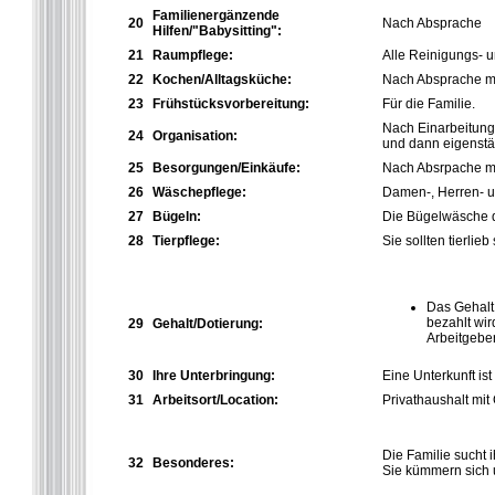
Familienergänzende
20
Nach Absprache
Hilfen/"Babysitting":
21
Raumpflege:
Alle Reinigungs- u
22
K
ochen/Alltagsküche:
Nach Absprache mit
23
Frühstücksvorbereitung:
Für die Familie.
Nach Einarbeitung 
24
Organisation:
und dann eigenstän
25
Besorgungen/Einkäufe:
Nach Absrpache mit
26
Wäschepflege:
Damen-, Herren- u
27
Bügeln:
Die Bügelwäsche de
28
Tierpflege:
Sie sollten tierli
Das Gehalt
bezahlt wir
29
Gehalt/Dotierung:
Arbeitgeber
30
Ihre Unterbringung:
Eine Unterkunft is
31
Arbeitsort/Location:
Privathaushalt mit
Die Familie sucht i
32
Besonderes:
Sie kümmern sich 