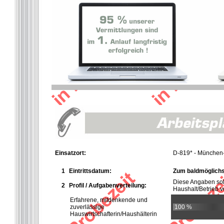
Einsatzort:
D-819* - Münche
1
Eintrittsdatum:
Zum baldmöglichs
Diese Angaben so
2
Profil / Aufgabenverteilung:
Haushalt/Betrieb ve
Erfahrene, mitdenkende und
zuverlässige
100 %
Hauswirtschafterin/Haushälterin