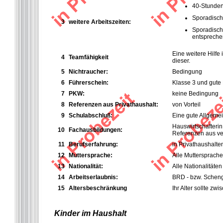
40-Stunden-
Sporadische
3
weitere Arbeitszeiten:
Sporadisch
entspreche
Eine weitere Hilfe i
4
Teamfähigkeit
dieser.
5
Nichtraucher:
Bedingung
6
Führerschein:
Klasse 3 und gute
7
PKW:
keine Bedingung
8
Referenzen aus Privathaushalt:
von Vorteil
9
Schulabschluß:
Eine gute Allgeme
Hauswirtschafterin
10
Fachausbildungen:
Referenzen aus ve
11
Berufserfahrung:
in Privathaushalte
12
Muttersprache:
Alle Muttersprache
13
Nationalität:
Alle Nationalitäte
14
Arbeitserlaubnis:
BRD - bzw. Sche
15
Altersbeschränkung
Ihr Alter sollte z
Kinder im Haushalt