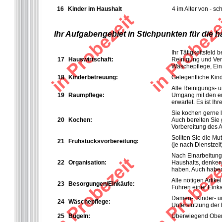
16
Kinder im Haushalt
4 im Alter von - sch
Ihr Aufgabengebiet in Stichpunkten für die 
Ihr Tätigkeitsfeld 
17
Hauswirtschaft:
Reinigung und Ver
Wäschepflege, Ein
18
Kinderbetreuung:
Gelegentliche Kind
Alle Reinigungs- u
19
Raumpflege:
Umgang mit den en
erwartet. Es ist I
Sie kochen gerne l
20
K
ochen:
Auch bereiten Sie
Vorbereitung des 
Sollten Sie die Mu
21
Frühstücksvorbereitung:
(je nach Dienstzeit
Nach Einarbeitung
22
Organisation:
Haushalts, denken 
haben. Auch haben
Alle nötigen Artik
23
Besorgungen/Einkäufe:
Führen einer Einka
Damen-, Kinder- u
24
Wäschepflege:
Unterstützung der 
25
Bügeln:
Überwiegend Oberbe