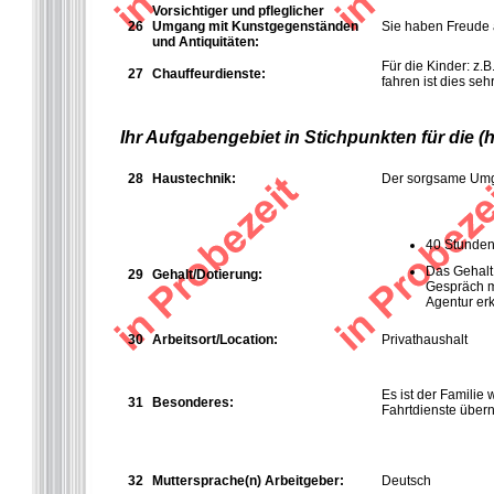
Vorsichtiger und pfleglicher
26
Umgang mit Kunstgegenständen
Sie haben Freude 
und Antiquitäten:
Für die Kinder: z.
27
Chauffeurdienste:
fahren ist dies se
Ihr Aufgabengebiet in Stichpunkten für die 
28
Haustechnik:
Der sorgsame Umga
40 Stunde
Das Gehalt 
29
Gehalt/Dotierung:
Gespräch m
Agentur er
30
Arbeitsort/Location:
Privathaushalt
Es ist der Familie
31
Besonderes:
Fahrtdienste übern
32
Muttersprache(n) Arbeitgeber:
Deutsch