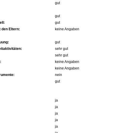
gut
gut
ll:
gut
 den Eltern:
keine Angaben
uung:
gut
itaktivitäten:
sehr gut
sehr gut
:
keine Angaben
keine Angaben
trumente:
nein
gut
ja
ja
ja
ja
ja