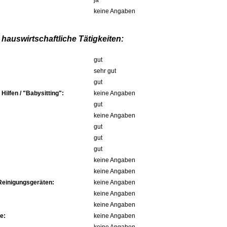
ja
keine Angaben
hauswirtschaftliche Tätigkeiten:
gut
sehr gut
gut
ilfen / "Babysitting":
keine Angaben
gut
keine Angaben
gut
gut
gut
keine Angaben
keine Angaben
Reinigungsgeräten:
keine Angaben
keine Angaben
keine Angaben
e:
keine Angaben