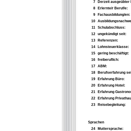
7
Derzeit ausgeübter 
8
Erlernte/r Beruf/e:
9
Fachausbildung/en:
10
Ausbildungsnachwei
11
Schulabschluss:
12
ungekündigt seit:
13
Referenzen:
14
Lohnsteuerklasse:
15
gering beschäftigt:
16
freiberuflich:
17
ABM:
18
Berufserfahrung sei
19
Erfahrung Büro:
20
Erfahrung Hotel:
21
Erfahrung Gastrono
22
Erfahrung Privathau
23
Reisebegleitung:
Sprachen
24
Muttersprache: