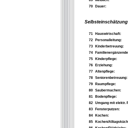
69
weiblich:
70
Dauer:
Selbsteinschätzung 
71
Hauswirtschaft:
72
Personalleitung:
73
Kinderbetreuung:
74
Familienergänzende H
75
Kinderpflege:
76
Erziehung:
77
Altenpflege:
78
Seniorenbetreuung:
79
Raumpflege:
80
Saubermachen:
81
Bodenpflege:
82
Umgang mit elektr. 
83
Fensterputzen:
84
Kochen:
85
Kochen/Alltagsküch