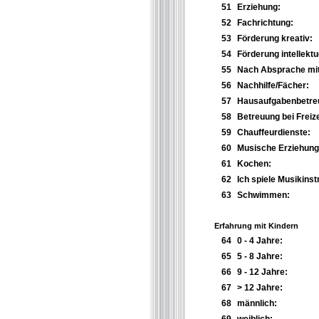
51
Erziehung:
52
Fachrichtung:
53
Förderung kreativ:
54
Förderung intellektue
55
Nach Absprache mit
56
Nachhilfe/Fächer:
57
Hausaufgabenbetre
58
Betreuung bei Freize
59
Chauffeurdienste:
60
Musische Erziehung
61
Kochen:
62
Ich spiele Musikins
63
Schwimmen:
Erfahrung mit Kindern
64
0 - 4 Jahre:
65
5 - 8 Jahre:
66
9 - 12 Jahre:
67
> 12 Jahre:
68
männlich: