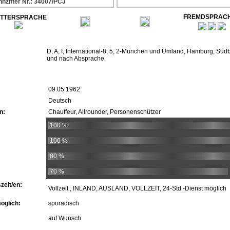
nnziffer Nr.: 34007/PCJ
FREMDSPRAC
TTERSPRACHE
D, A, I, International-8, 5, 2-München und Umland, Hamburg, Südb
und nach Absprache
09.05.1962
Deutsch
n:
Chauffeur, Allrounder, Personenschützer
100 %
100 %
80 %
70 %
zeit/en:
Vollzeit , INLAND, AUSLAND, VOLLZEIT, 24-Std.-Dienst möglich
öglich:
sporadisch
auf Wunsch