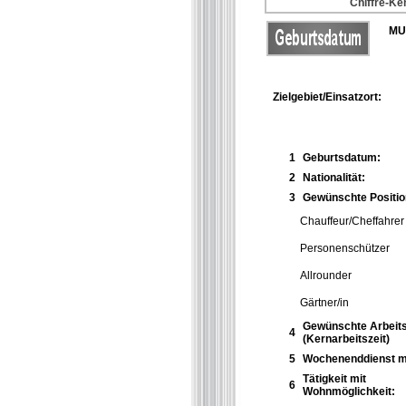
Chiffre-Ke
MU
Zielgebiet/Einsatzort:
1
Geburtsdatum:
2
Nationalität:
3
Gewünschte Positio
Chauffeur/Cheffahrer
Personenschützer
Allrounder
Gärtner/in
Gewünschte Arbeits
4
(Kernarbeitszeit)
5
Wochenenddienst m
Tätigkeit mit
6
Wohnmöglichkeit: