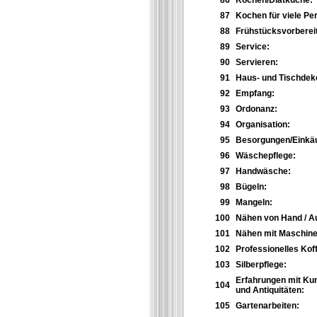
86
Kochen/Diätküche:
87
Kochen für viele Pe
88
Frühstücksvorberei
89
Service:
90
Servieren:
91
Haus- und Tischdeko
92
Empfang:
93
Ordonanz:
94
Organisation:
95
Besorgungen/Einkäu
96
Wäschepflege:
97
Handwäsche:
98
Bügeln:
99
Mangeln:
100
Nähen von Hand / 
101
Nähen mit Maschine
102
Professionelles Kof
103
Silberpflege:
Erfahrungen mit Ku
104
und Antiquitäten:
105
Gartenarbeiten: