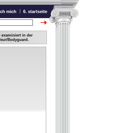
ich mich
6. startseite
chster Bewerber
examiniert in der
ffeur/Bodyguard.