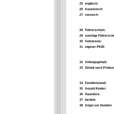
25
englisch:
26
französisch:
27
russisch:
28
Führerschein:
29
sonstige Führersch
30
Fahrpraxis:
31
eigener PKW:
32
Anfangsgehalt:
33
Gehalt nach Probeze
34
Familienstand:
35
Anzahl Kinder:
36
Haustiere:
37
tierlieb:
38
Angst vor Hunden: