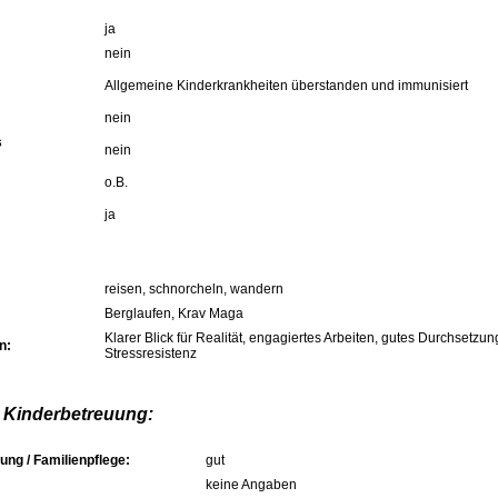
ja
nein
Allgemeine Kinderkrankheiten überstanden und immunisiert
nein
s
nein
o.B.
ja
reisen, schnorcheln, wandern
Berglaufen, Krav Maga
Klarer Blick für Realität, engagiertes Arbeiten, gutes Durchsetz
n:
Stressresistenz
 Kinderbetreuung:
ung / Familienpflege:
gut
keine Angaben