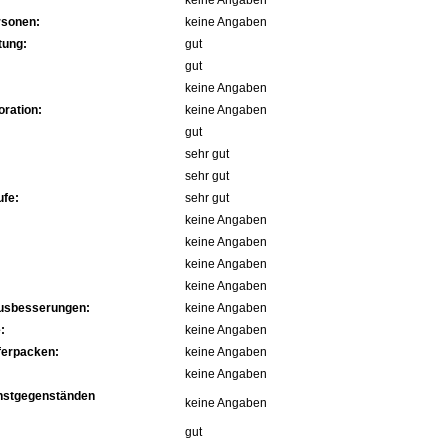
keine Angaben
rsonen:
keine Angaben
tung:
gut
gut
keine Angaben
ration:
keine Angaben
gut
sehr gut
sehr gut
fe:
sehr gut
keine Angaben
keine Angaben
keine Angaben
keine Angaben
Ausbesserungen:
keine Angaben
:
keine Angaben
ferpacken:
keine Angaben
keine Angaben
nstgegenständen
keine Angaben
gut