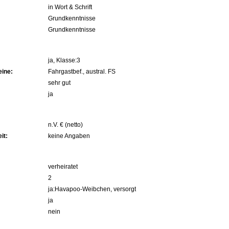
in Wort & Schrift
Grundkenntnisse
Grundkenntnisse
ja, Klasse:3
eine:
Fahrgastbef., austral. FS
sehr gut
ja
n.V. € (netto)
it:
keine Angaben
verheiratet
2
ja:Havapoo-Weibchen, versorgt
ja
nein