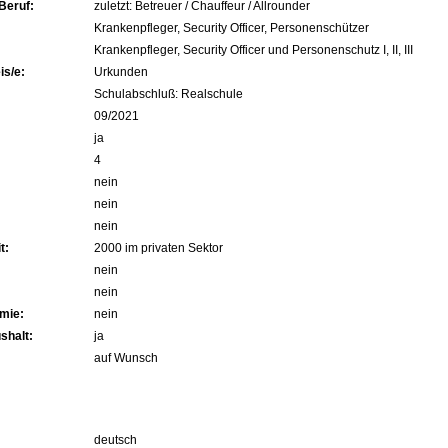
Beruf:
zuletzt: Betreuer / Chauffeur / Allrounder
Krankenpfleger, Security Officer, Personenschützer
Krankenpfleger, Security Officer und Personenschutz I, II, III
s/e:
Urkunden
Schulabschluß: Realschule
09/2021
ja
4
nein
nein
nein
t:
2000 im privaten Sektor
nein
nein
mie:
nein
shalt:
ja
auf Wunsch
deutsch