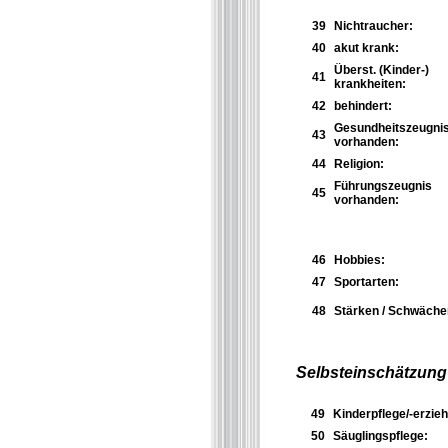
39
Nichtraucher:
40
akut krank:
Überst. (Kinder-)
41
krankheiten:
42
behindert:
Gesundheitszeugni
43
vorhanden:
44
Religion:
Führungszeugnis
45
vorhanden:
46
Hobbies:
47
Sportarten:
48
Stärken / Schwäche
Selbsteinschätzung
49
Kinderpflege/-erzieh
50
Säuglingspflege: