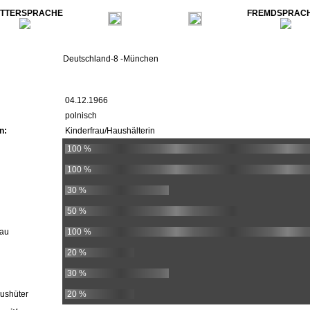
TTERSPRACHE
FREMDSPRAC
Deutschland-8 -München
04.12.1966
polnisch
n:
Kinderfrau/Haushälterin
100 %
100 %
30 %
50 %
rau
100 %
20 %
30 %
Haushüter
20 %