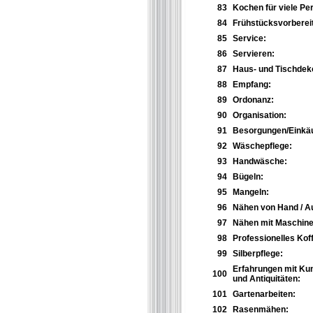
83
Kochen für viele Pe
84
Frühstücksvorberei
85
Service:
86
Servieren:
87
Haus- und Tischdeko
88
Empfang:
89
Ordonanz:
90
Organisation:
91
Besorgungen/Einkäu
92
Wäschepflege:
93
Handwäsche:
94
Bügeln:
95
Mangeln:
96
Nähen von Hand / 
97
Nähen mit Maschine
98
Professionelles Kof
99
Silberpflege:
Erfahrungen mit Ku
100
und Antiquitäten:
101
Gartenarbeiten:
102
Rasenmähen: