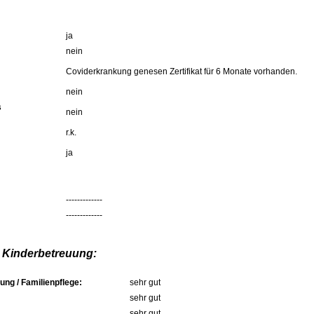
ja
nein
Coviderkrankung genesen Zertifikat für 6 Monate vorhanden.
nein
s
nein
r.k.
ja
-------------
-------------
 Kinderbetreuung:
ung / Familienpflege:
sehr gut
sehr gut
sehr gut