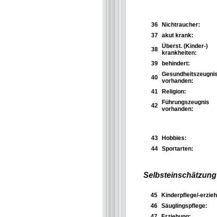
36
Nichtraucher:
37
akut krank:
Überst. (Kinder-)
38
krankheiten:
39
behindert:
Gesundheitszeugni
40
vorhanden:
41
Religion:
Führungszeugnis
42
vorhanden:
43
Hobbies:
44
Sportarten:
Selbsteinschätzung
45
Kinderpflege/-erzieh
46
Säuglingspflege:
47
Erziehung: