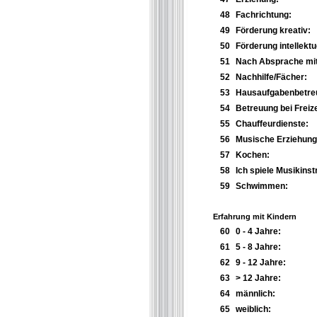
48
Fachrichtung:
49
Förderung kreativ:
50
Förderung intellektue
51
Nach Absprache mit
52
Nachhilfe/Fächer:
53
Hausaufgabenbetre
54
Betreuung bei Freize
55
Chauffeurdienste:
56
Musische Erziehung
57
Kochen:
58
Ich spiele Musikins
59
Schwimmen:
Erfahrung mit Kindern
60
0 - 4 Jahre:
61
5 - 8 Jahre:
62
9 - 12 Jahre:
63
> 12 Jahre:
64
männlich:
65
weiblich: