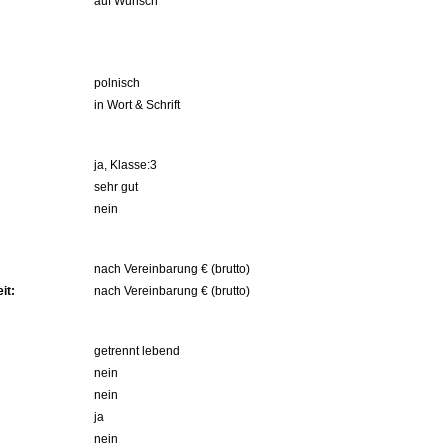
auf Wunsch
polnisch
in Wort & Schrift
ja, Klasse:3
sehr gut
nein
nach Vereinbarung € (brutto)
it:
nach Vereinbarung € (brutto)
getrennt lebend
nein
nein
ja
nein