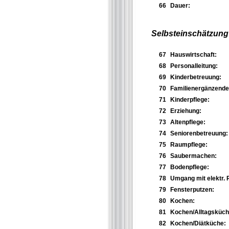
66
Dauer:
Selbsteinschätzung 
67
Hauswirtschaft:
68
Personalleitung:
69
Kinderbetreuung:
70
Familienergänzende H
71
Kinderpflege:
72
Erziehung:
73
Altenpflege:
74
Seniorenbetreuung:
75
Raumpflege:
76
Saubermachen:
77
Bodenpflege:
78
Umgang mit elektr. 
79
Fensterputzen:
80
Kochen:
81
Kochen/Alltagsküch
82
Kochen/Diätküche: