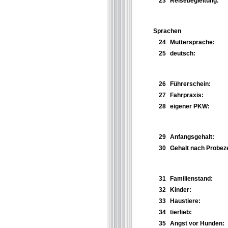
23
Reisebegleitung:
Sprachen
24
Muttersprache:
25
deutsch:
26
Führerschein:
27
Fahrpraxis:
28
eigener PKW:
29
Anfangsgehalt:
30
Gehalt nach Probeze
31
Familienstand:
32
Kinder:
33
Haustiere:
34
tierlieb:
35
Angst vor Hunden: