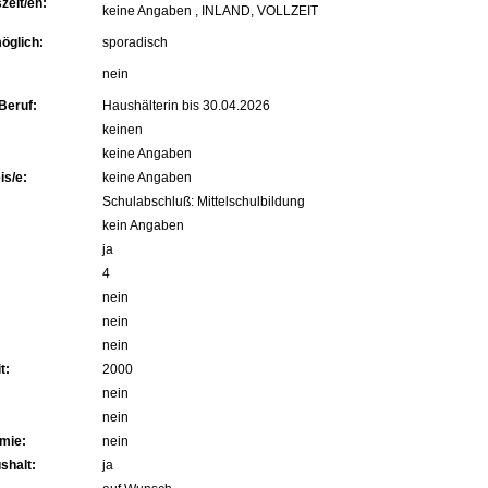
zeit/en:
keine Angaben , INLAND, VOLLZEIT
öglich:
sporadisch
nein
Beruf:
Haushälterin bis 30.04.2026
keinen
keine Angaben
s/e:
keine Angaben
Schulabschluß: Mittelschulbildung
kein Angaben
ja
4
nein
nein
nein
t:
2000
nein
nein
mie:
nein
shalt:
ja