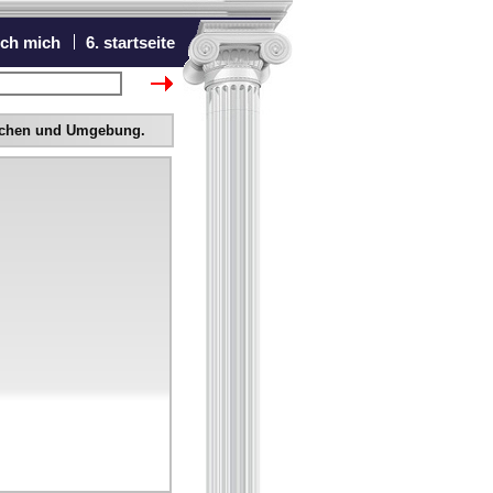
ich mich
6. startseite
chster Bewerber
ünchen und Umgebung.