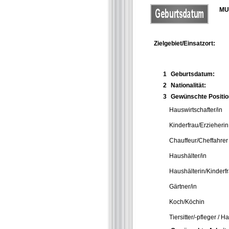
MU
Zielgebiet/Einsatzort:
1
Geburtsdatum:
2
Nationalität:
3
Gewünschte Positio
Hauswirtschafter/in
Kinderfrau/Erzieherin
Chauffeur/Cheffahrer
Haushälter/in
Haushälterin/Kinderf
Gärtner/in
Koch/Köchin
Tiersitter/-pfleger / 