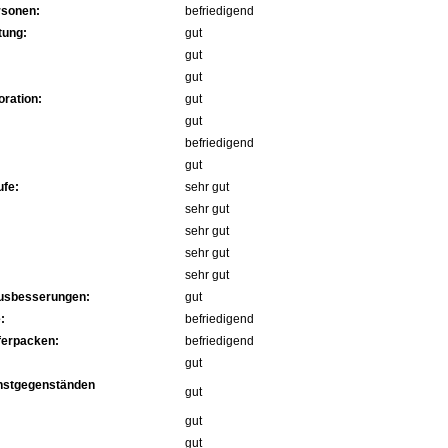
rsonen:
befriedigend
tung:
gut
gut
gut
ration:
gut
gut
befriedigend
gut
fe:
sehr gut
sehr gut
sehr gut
sehr gut
sehr gut
Ausbesserungen:
gut
:
befriedigend
ferpacken:
befriedigend
gut
nstgegenständen
gut
gut
gut