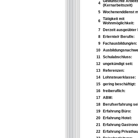
Gewünschte Arbeits
4
(Kernarbeitszeit)
5
Wochenenddienst m
Tätigkeit mit
6
Wohnmöglichkeit:
7
Derzeit ausgeübter 
8
Erlernte/r Beruf/e:
9
Fachausbildung/en:
10
Ausbildungsnachwei
11
Schulabschluss:
12
ungekündigt seit:
13
Referenzen:
14
Lohnsteuerklasse:
15
gering beschäftigt:
16
freiberuflich:
17
ABM:
18
Berufserfahrung sei
19
Erfahrung Büro:
20
Erfahrung Hotel:
21
Erfahrung Gastrono
22
Erfahrung Privathau