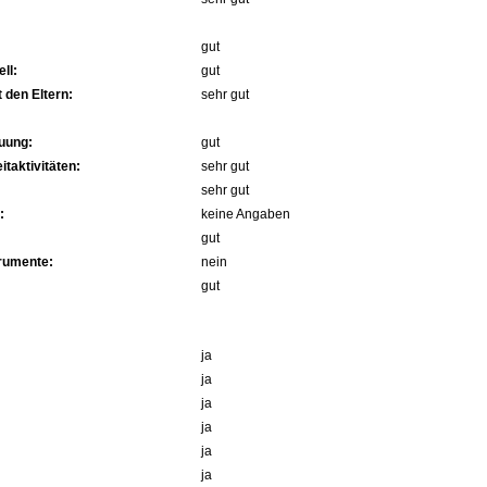
gut
ll:
gut
 den Eltern:
sehr gut
uung:
gut
itaktivitäten:
sehr gut
sehr gut
:
keine Angaben
gut
trumente:
nein
gut
ja
ja
ja
ja
ja
ja