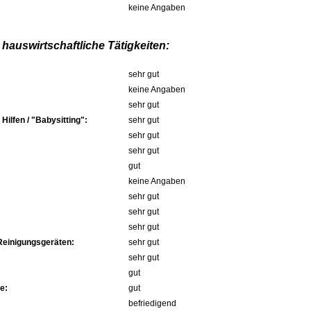
keine Angaben
hauswirtschaftliche Tätigkeiten:
sehr gut
keine Angaben
sehr gut
ilfen / "Babysitting":
sehr gut
sehr gut
sehr gut
gut
keine Angaben
sehr gut
sehr gut
sehr gut
Reinigungsgeräten:
sehr gut
sehr gut
gut
e:
gut
befriedigend