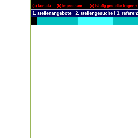
(a) kontakt
(b) Impressum
(c) häufig gestellte fragen 
1. stellenangebote
2. stellengesuche
3. refere