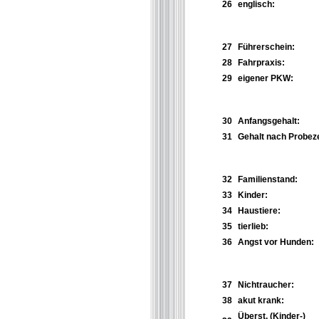
26
englisch:
27
Führerschein:
28
Fahrpraxis:
29
eigener PKW:
30
Anfangsgehalt:
31
Gehalt nach Probeze
32
Familienstand:
33
Kinder:
34
Haustiere:
35
tierlieb:
36
Angst vor Hunden:
37
Nichtraucher:
38
akut krank:
Überst. (Kinder-)