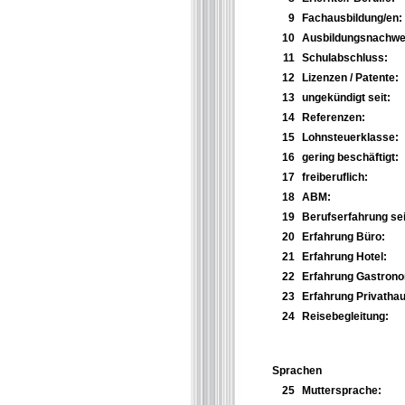
9
Fachausbildung/en:
10
Ausbildungsnachwei
11
Schulabschluss:
12
Lizenzen / Patente:
13
ungekündigt seit:
14
Referenzen:
15
Lohnsteuerklasse:
16
gering beschäftigt:
17
freiberuflich:
18
ABM:
19
Berufserfahrung sei
20
Erfahrung Büro:
21
Erfahrung Hotel:
22
Erfahrung Gastrono
23
Erfahrung Privathau
24
Reisebegleitung:
Sprachen
25
Muttersprache: