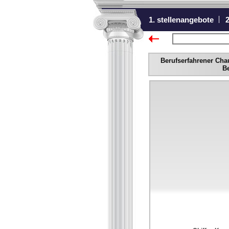
1. stellenangebote
2
zurück zur Übers
Berufserfahrener Chau
B