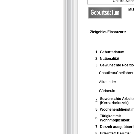
Chiffre-Kenn
MU
Zielgebiet/Einsatzort:
1
Geburtsdatum:
2
Nationalität:
3
Gewünschte Positio
Chauffeur/Cheffahrer
Allrounder
Gärtner/in
Gewünschte Arbeits
4
(Kernarbeitszeit)
5
Wochenenddienst m
Tätigkeit mit
6
Wohnmöglichkeit:
7
Derzeit ausgeübter 
8
Erlernte/r Beruf/e: