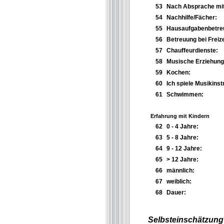
53
Nach Absprache mit
54
Nachhilfe/Fächer:
55
Hausaufgabenbetre
56
Betreuung bei Freize
57
Chauffeurdienste:
58
Musische Erziehung
59
Kochen:
60
Ich spiele Musikins
61
Schwimmen:
Erfahrung mit Kindern
62
0 - 4 Jahre:
63
5 - 8 Jahre:
64
9 - 12 Jahre:
65
> 12 Jahre:
66
männlich:
67
weiblich:
68
Dauer:
Selbsteinschätzung 