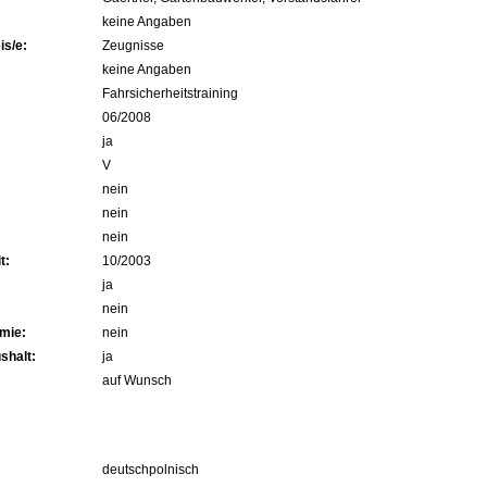
keine Angaben
s/e:
Zeugnisse
keine Angaben
Fahrsicherheitstraining
06/2008
ja
V
nein
nein
nein
t:
10/2003
ja
nein
mie:
nein
shalt:
ja
auf Wunsch
deutschpolnisch