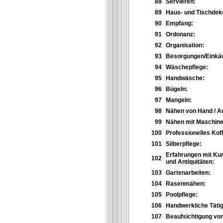
88
Servieren:
89
Haus- und Tischdeko
90
Empfang:
91
Ordonanz:
92
Organisation:
93
Besorgungen/Einkäu
94
Wäschepflege:
95
Handwäsche:
96
Bügeln:
97
Mangeln:
98
Nähen von Hand / 
99
Nähen mit Maschine
100
Professionelles Kof
101
Silberpflege:
Erfahrungen mit Ku
102
und Antiquitäten:
103
Gartenarbeiten:
104
Rasenmähen:
105
Poolpflege:
106
Handwerkliche Tätig
107
Beaufsichtigung vo