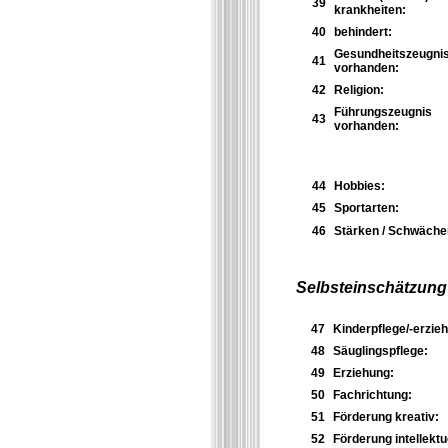
39
krankheiten:
40
behindert:
Gesundheitszeugni
41
vorhanden:
42
Religion:
Führungszeugnis
43
vorhanden:
44
Hobbies:
45
Sportarten:
46
Stärken / Schwäche
Selbsteinschätzung
47
Kinderpflege/-erzieh
48
Säuglingspflege:
49
Erziehung:
50
Fachrichtung:
51
Förderung kreativ:
52
Förderung intellektue