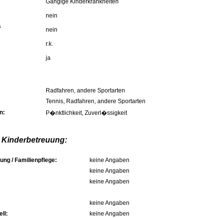
Gängige Kinderkrankheiten
nein
s
nein
r.k.
ja
Radfahren, andere Sportarten
Tennis, Radfahren, andere Sportarten
n:
P�nktlichkeit, Zuverl�ssigkeit
 Kinderbetreuung:
ung / Familienpflege:
keine Angaben
keine Angaben
keine Angaben
keine Angaben
ll:
keine Angaben