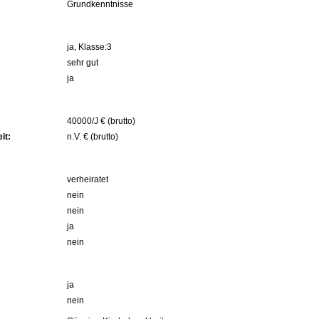
Grundkenntnisse
ja, Klasse:3
sehr gut
ja
40000/J € (brutto)
it:
n.V. € (brutto)
verheiratet
nein
nein
ja
nein
ja
nein