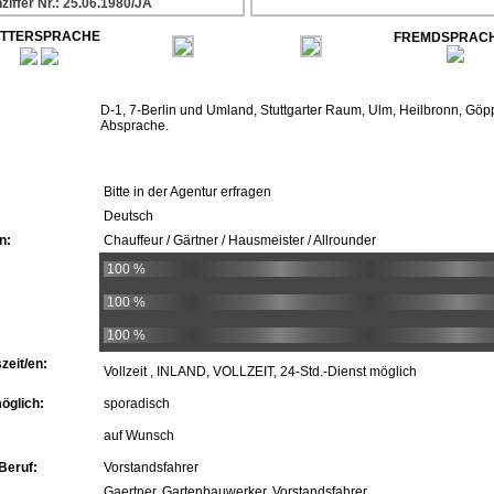
ziffer Nr.: 25.06.1980/JA
TTERSPRACHE
FREMDSPRAC
D-1, 7-Berlin und Umland, Stuttgarter Raum, Ulm, Heilbronn, Gö
Absprache.
Bitte in der Agentur erfragen
Deutsch
n:
Chauffeur / Gärtner / Hausmeister / Allrounder
100 %
100 %
100 %
zeit/en:
Vollzeit , INLAND, VOLLZEIT, 24-Std.-Dienst möglich
öglich:
sporadisch
auf Wunsch
Beruf:
Vorstandsfahrer
Gaertner, Gartenbauwerker, Vorstandsfahrer