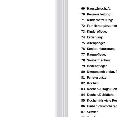
69
Hauswirtschaft:
70
Personalleitung:
71
Kinderbetreuung:
72
Familienergänzende H
73
Kinderpflege:
74
Erziehung:
75
Altenpflege:
76
Seniorenbetreuung:
77
Raumpflege:
78
Saubermachen:
79
Bodenpflege:
80
Umgang mit elektr. 
81
Fensterputzen:
82
Kochen:
83
Kochen/Alltagsküch
84
Kochen/Diätküche:
85
Kochen für viele Pe
86
Frühstücksvorberei
87
Service: