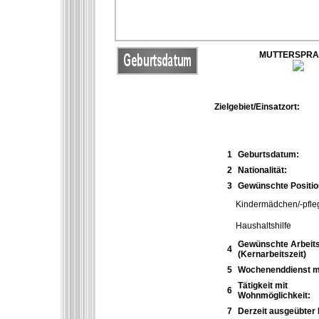
MUTTERSPR
Zielgebiet/Einsatzort:
1
Geburtsdatum:
2
Nationalität:
3
Gewünschte Positio
Kindermädchen/-pfle
Haushaltshilfe
Gewünschte Arbeits
4
(Kernarbeitszeit)
5
Wochenenddienst m
Tätigkeit mit
6
Wohnmöglichkeit:
7
Derzeit ausgeübter 