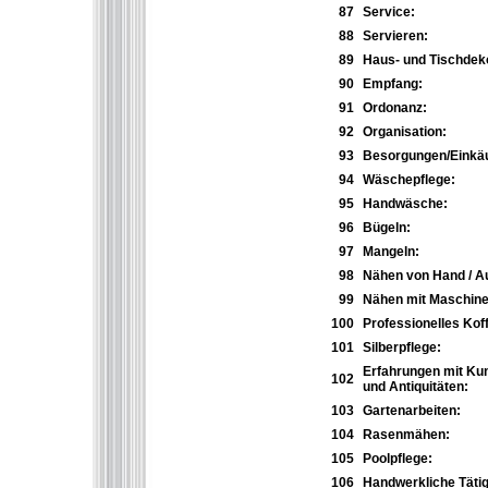
87
Service:
88
Servieren:
89
Haus- und Tischdeko
90
Empfang:
91
Ordonanz:
92
Organisation:
93
Besorgungen/Einkäu
94
Wäschepflege:
95
Handwäsche:
96
Bügeln:
97
Mangeln:
98
Nähen von Hand / 
99
Nähen mit Maschine
100
Professionelles Kof
101
Silberpflege:
Erfahrungen mit Ku
102
und Antiquitäten:
103
Gartenarbeiten:
104
Rasenmähen:
105
Poolpflege:
106
Handwerkliche Tätig