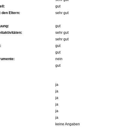
ll:
gut
 den Eltern:
sehr gut
uung:
gut
itaktivitäten:
sehr gut
sehr gut
:
gut
gut
trumente:
nein
gut
ja
ja
ja
ja
ja
ja
keine Angaben