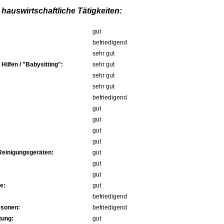
hauswirtschaftliche Tätigkeiten:
gut
befriedigend
sehr gut
ilfen / "Babysitting":
sehr gut
sehr gut
sehr gut
befriedigend
gut
gut
gut
gut
Reinigungsgeräten:
gut
gut
gut
e:
gut
befriedigend
rsonen:
befriedigend
tung:
gut