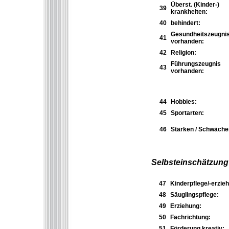
Überst. (Kinder-)
39
krankheiten:
40
behindert:
Gesundheitszeugni
41
vorhanden:
42
Religion:
Führungszeugnis
43
vorhanden:
44
Hobbies:
45
Sportarten:
46
Stärken / Schwäche
Selbsteinschätzung
47
Kinderpflege/-erzieh
48
Säuglingspflege:
49
Erziehung:
50
Fachrichtung:
51
Förderung kreativ: