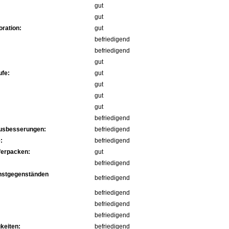
gut
gut
ration:
gut
befriedigend
befriedigend
gut
fe:
gut
gut
gut
gut
befriedigend
Ausbesserungen:
befriedigend
:
befriedigend
ferpacken:
gut
befriedigend
nstgegenständen
befriedigend
befriedigend
befriedigend
befriedigend
keiten:
befriedigend