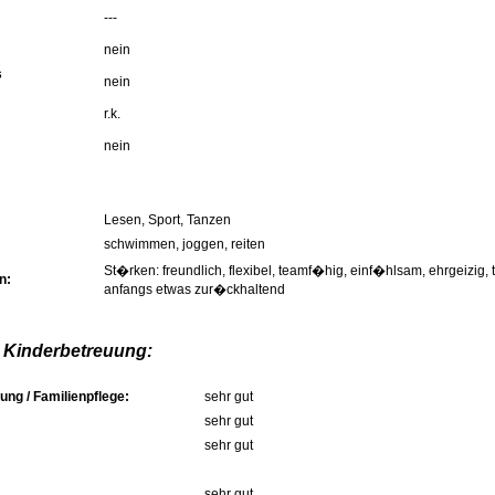
---
nein
s
nein
r.k.
nein
Lesen, Sport, Tanzen
schwimmen, joggen, reiten
St�rken: freundlich, flexibel, teamf�hig, einf�hlsam, ehrgeizig,
n:
anfangs etwas zur�ckhaltend
 Kinderbetreuung:
ung / Familienpflege:
sehr gut
sehr gut
sehr gut
sehr gut