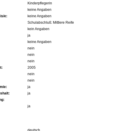
Kinderpflegerin
keine Angaben
s/e:
keine Angaben
Schulabschluß: Mittlere Reife
kein Angaben
ja
keine Angaben
nein
nein
nein
t:
2005
nein
nein
mie:
ja
shalt:
ja
ng:
ja
deutsch