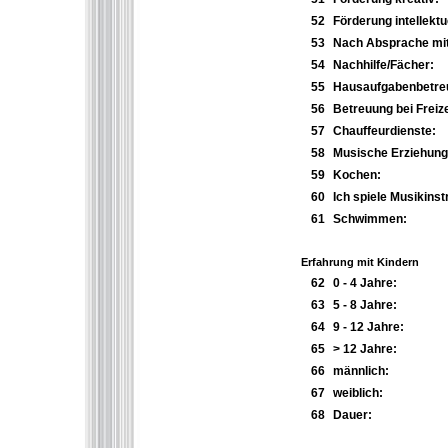
52
Förderung intellektue
53
Nach Absprache mit
54
Nachhilfe/Fächer:
55
Hausaufgabenbetre
56
Betreuung bei Freize
57
Chauffeurdienste:
58
Musische Erziehung
59
Kochen:
60
Ich spiele Musikins
61
Schwimmen:
Erfahrung mit Kindern
62
0 - 4 Jahre:
63
5 - 8 Jahre:
64
9 - 12 Jahre:
65
> 12 Jahre:
66
männlich:
67
weiblich:
68
Dauer: