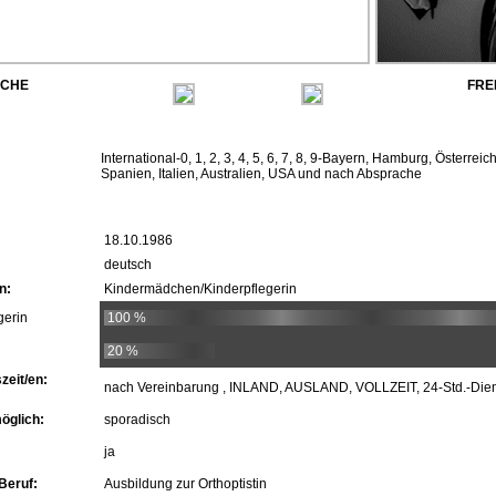
ACHE
FRE
International-0, 1, 2, 3, 4, 5, 6, 7, 8, 9-Bayern, Hamburg, Österrei
Spanien, Italien, Australien, USA und nach Absprache
18.10.1986
deutsch
n:
Kindermädchen/Kinderpflegerin
gerin
100 %
20 %
zeit/en:
nach Vereinbarung , INLAND, AUSLAND, VOLLZEIT, 24-Std.-Dien
öglich:
sporadisch
ja
Beruf:
Ausbildung zur Orthoptistin