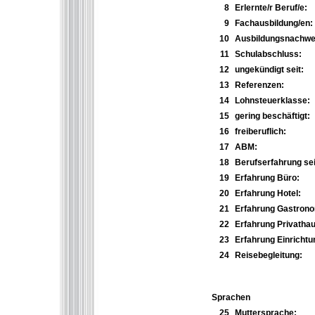
8
Erlernte/r Beruf/e:
9
Fachausbildung/en:
10
Ausbildungsnachwei
11
Schulabschluss:
12
ungekündigt seit:
13
Referenzen:
14
Lohnsteuerklasse:
15
gering beschäftigt:
16
freiberuflich:
17
ABM:
18
Berufserfahrung sei
19
Erfahrung Büro:
20
Erfahrung Hotel:
21
Erfahrung Gastrono
22
Erfahrung Privathau
23
Erfahrung Einrichtu
24
Reisebegleitung:
Sprachen
25
Muttersprache: