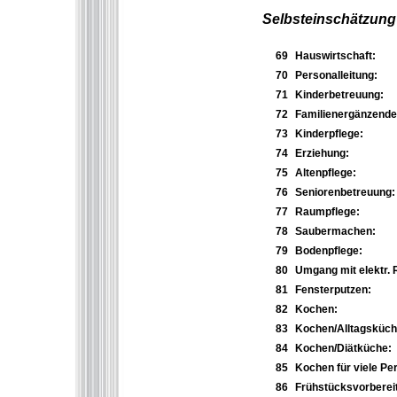
Selbsteinschätzung 
69
Hauswirtschaft:
70
Personalleitung:
71
Kinderbetreuung:
72
Familienergänzende H
73
Kinderpflege:
74
Erziehung:
75
Altenpflege:
76
Seniorenbetreuung:
77
Raumpflege:
78
Saubermachen:
79
Bodenpflege:
80
Umgang mit elektr. 
81
Fensterputzen:
82
Kochen:
83
Kochen/Alltagsküch
84
Kochen/Diätküche:
85
Kochen für viele Pe
86
Frühstücksvorberei