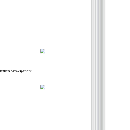
 tierlieb Schw�chen: