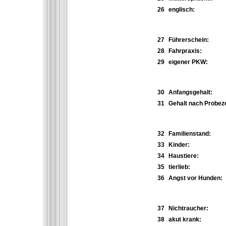
26
englisch:
27
Führerschein:
28
Fahrpraxis:
29
eigener PKW:
30
Anfangsgehalt:
31
Gehalt nach Probeze
32
Familienstand:
33
Kinder:
34
Haustiere:
35
tierlieb:
36
Angst vor Hunden:
37
Nichtraucher:
38
akut krank: