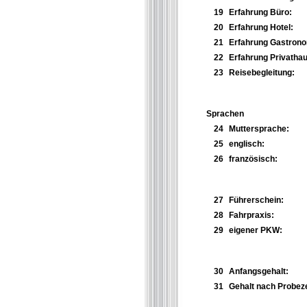
19
Erfahrung Büro:
20
Erfahrung Hotel:
21
Erfahrung Gastrono
22
Erfahrung Privathau
23
Reisebegleitung:
Sprachen
24
Muttersprache:
25
englisch:
26
französisch:
27
Führerschein:
28
Fahrpraxis:
29
eigener PKW:
30
Anfangsgehalt:
31
Gehalt nach Probeze