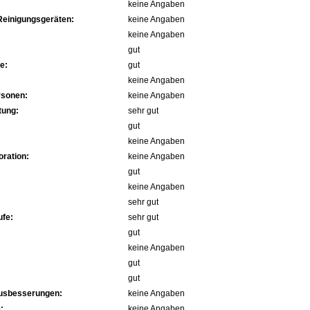
keine Angaben
Reinigungsgeräten:
keine Angaben
keine Angaben
gut
e:
gut
keine Angaben
rsonen:
keine Angaben
tung:
sehr gut
gut
keine Angaben
ration:
keine Angaben
gut
keine Angaben
sehr gut
fe:
sehr gut
gut
keine Angaben
gut
gut
Ausbesserungen:
keine Angaben
:
keine Angaben