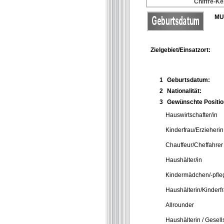
Chiffre-Ke
MU
Zielgebiet/Einsatzort:
1
Geburtsdatum:
2
Nationalität:
3
Gewünschte Positio
Hauswirtschafter/in
Kinderfrau/Erzieherin
Chauffeur/Cheffahrer
Haushälter/in
Kindermädchen/-pfle
Haushälterin/Kinderf
Allrounder
Haushälterin / Gesell