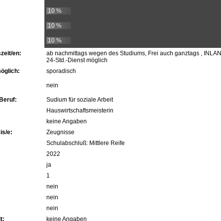
10 %
10 %
10 %
zeit/en:
ab nachmittags wegen des Studiums, Frei auch ganztags , INLA
24-Std.-Dienst möglich
öglich:
sporadisch
nein
Beruf:
Sudium für soziale Arbeit
Hauswirtschaftsmeisterin
keine Angaben
s/e:
Zeugnisse
Schulabschluß: Mittlere Reife
2022
ja
1
nein
nein
nein
t:
keine Angaben