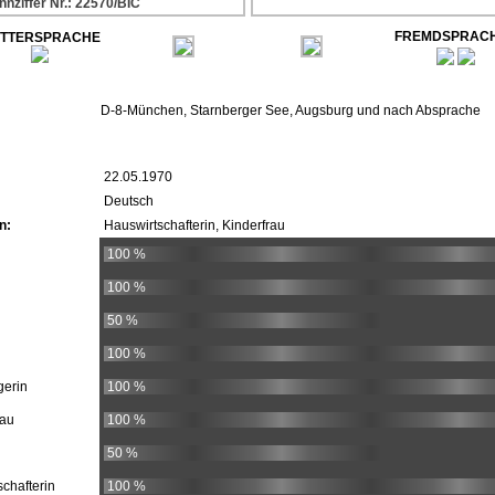
nnziffer Nr.: 22570/BIC
FREMDSPRAC
TTERSPRACHE
D-8-München, Starnberger See, Augsburg und nach Absprache
22.05.1970
Deutsch
n:
Hauswirtschafterin, Kinderfrau
100 %
100 %
50 %
100 %
gerin
100 %
rau
100 %
50 %
schafterin
100 %