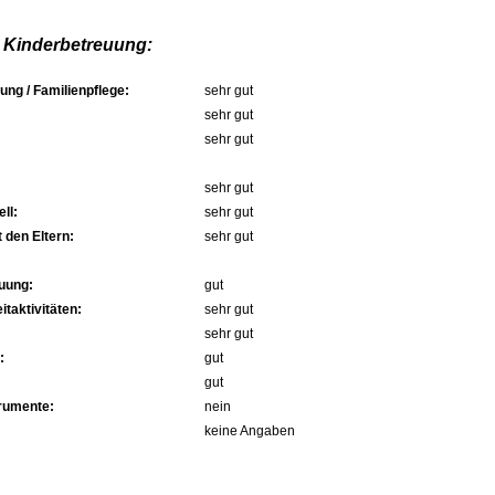
 Kinderbetreuung:
ung / Familienpflege:
sehr gut
sehr gut
sehr gut
sehr gut
ll:
sehr gut
 den Eltern:
sehr gut
uung:
gut
itaktivitäten:
sehr gut
sehr gut
:
gut
gut
trumente:
nein
keine Angaben