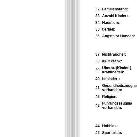
32
Familienstand:
33
Anzahl Kinder:
34
Haustiere:
35
tierlieb:
36
Angst vor Hunden:
37
Nichtraucher:
38
akut krank:
Überst. (Kinder-)
39
krankheiten:
40
behindert:
Gesundheitszeugni
41
vorhanden:
42
Religion:
Führungszeugnis
43
vorhanden:
44
Hobbies:
45
Sportarten: