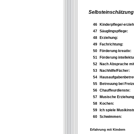
Selbsteinschätzung
46
Kinderpflege/-erzieh
47
Säuglingspflege:
48
Erziehung:
49
Fachrichtung:
50
Förderung kreativ:
51
Förderung intellektue
52
Nach Absprache mit
53
Nachhilfe/Fächer:
54
Hausaufgabenbetre
55
Betreuung bei Freize
56
Chauffeurdienste:
57
Musische Erziehung
58
Kochen:
59
Ich spiele Musikins
60
Schwimmen:
Erfahrung mit Kindern