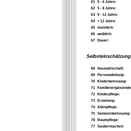
61
0 - 4 Jahre:
62
5 - 8 Jahre:
63
9 - 12 Jahre:
64
> 12 Jahre:
65
männlich:
66
weiblich:
67
Dauer:
Selbsteinschätzung 
68
Hauswirtschaft:
69
Personalleitung:
70
Kinderbetreuung:
71
Familienergänzende H
72
Kinderpflege:
73
Erziehung:
74
Altenpflege:
75
Seniorenbetreuung:
76
Raumpflege:
77
Saubermachen: