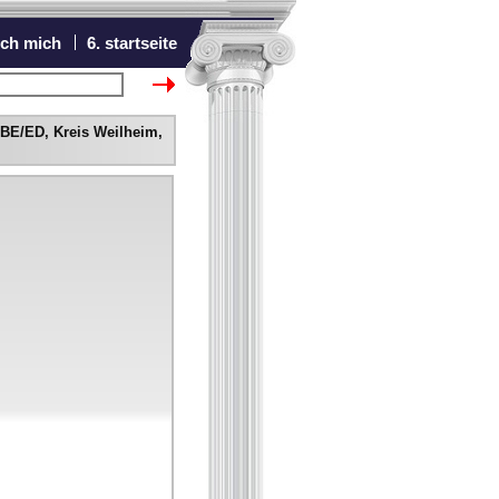
ich mich
6. startseite
chster Bewerber
BE/ED, Kreis Weilheim,