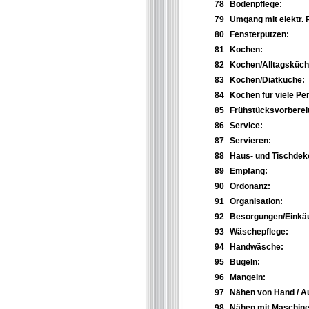
78
Bodenpflege:
79
Umgang mit elektr. 
80
Fensterputzen:
81
Kochen:
82
Kochen/Alltagsküch
83
Kochen/Diätküche:
84
Kochen für viele Pe
85
Frühstücksvorberei
86
Service:
87
Servieren:
88
Haus- und Tischdeko
89
Empfang:
90
Ordonanz:
91
Organisation:
92
Besorgungen/Einkäu
93
Wäschepflege:
94
Handwäsche:
95
Bügeln:
96
Mangeln:
97
Nähen von Hand / 
98
Nähen mit Maschine