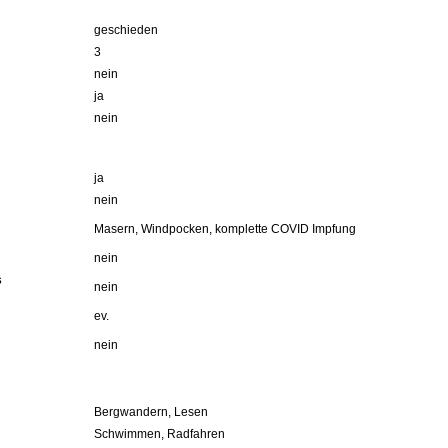
geschieden
3
nein
ja
nein
ja
nein
Masern, Windpocken, komplette COVID Impfung
nein
s
nein
ev.
nein
Bergwandern, Lesen
Schwimmen, Radfahren