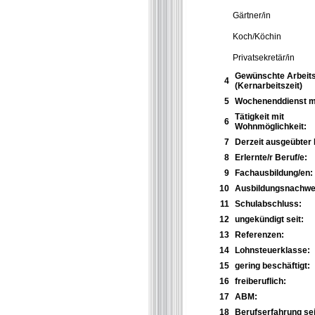
Gärtner/in
Koch/Köchin
Privatsekretär/in
Gewünschte Arbeits
4
(Kernarbeitszeit)
5
Wochenenddienst m
Tätigkeit mit
6
Wohnmöglichkeit:
7
Derzeit ausgeübter 
8
Erlernte/r Beruf/e:
9
Fachausbildung/en:
10
Ausbildungsnachwei
11
Schulabschluss:
12
ungekündigt seit:
13
Referenzen:
14
Lohnsteuerklasse:
15
gering beschäftigt:
16
freiberuflich:
17
ABM:
18
Berufserfahrung sei