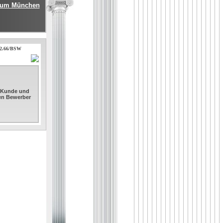
 Raum München
.12.66/BSW
. Kunde und
sen Bewerber