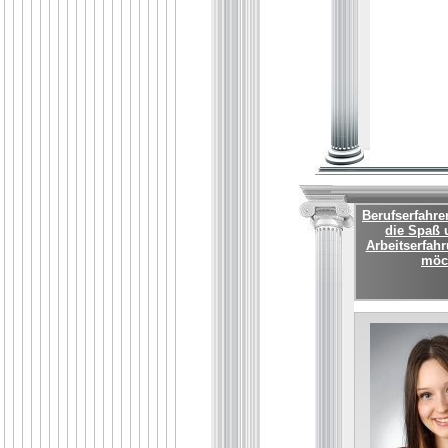
Berufserfahre
die Spaß u
Arbeitserfahr
möch