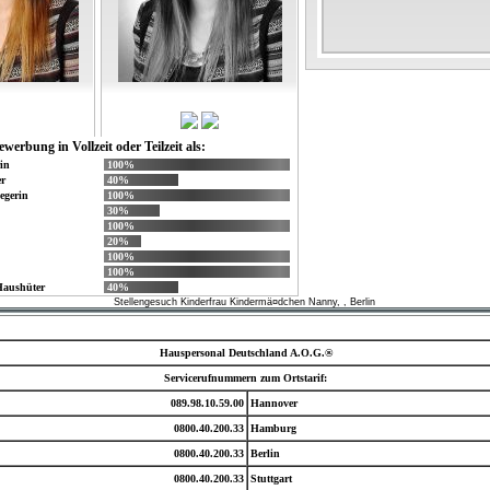
ewerbung in Vollzeit oder Teilzeit als:
in
100%
r
40%
egerin
100%
30%
100%
20%
100%
100%
 Haushüter
40%
Stellengesuch Kinderfrau Kindermä¤dchen Nanny, , Berlin
Hauspersonal Deutschland A.O.G.®
Servicerufnummern zum Ortstarif:
089.98.10.59.00
Hannover
0800.40.200.33
Hamburg
0800.40.200.33
Berlin
0800.40.200.33
Stuttgart