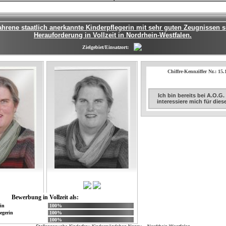
ahrene staatlich anerkannte Kinderpflegerin mit sehr guten Zeugnissen 
Herauforderung in Vollzeit in Nordrhein-Westfalen.
Zielgebiet/Einsatzort:
Chiffre-Kennziffer Nr.: 15
Ich bin bereits bei A.O.G
interessiere mich für die
Bewerbung in Vollzeit als:
in
100%
egerin
100%
100%