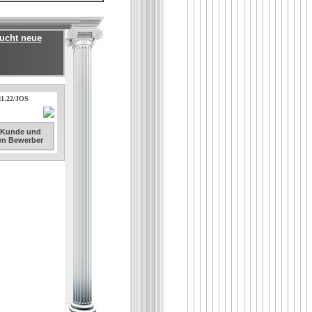
sucht neue
.11.22/JOS
. Kunde und
sen Bewerber