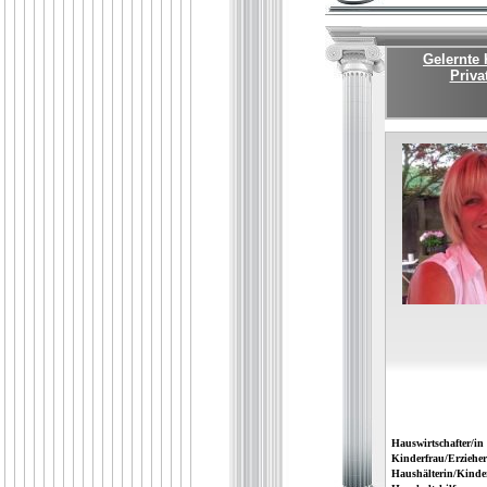
Gelernte 
Priva
Hauswirtschafter/in
Kinderfrau/Erzieher
Haushälterin/Kinde