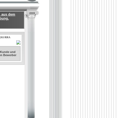
n aus dem
ebung.
81265/RRA
. Kunde und
sen Bewerber