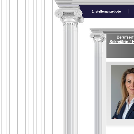
1. stellenangebote
Berufserf
Sekretärin / 