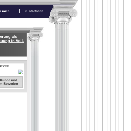
ch mich
6. startseite
erung als
euung in Voll-
1965/UK
. Kunde und
sen Bewerber