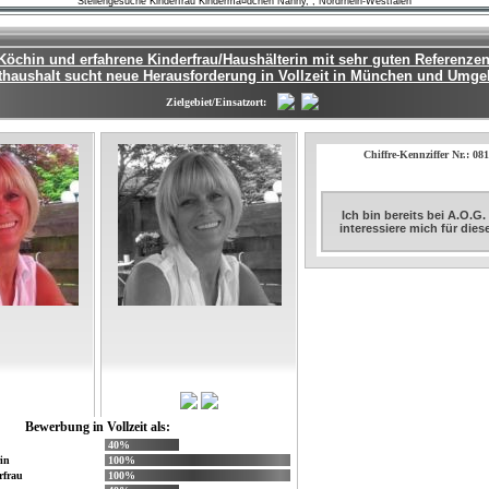
Stellengesuche Kinderfrau Kindermä¤dchen Nanny, , Nordrhein-Westfalen
Köchin und erfahrene Kinderfrau/Haushälterin mit sehr guten Referenze
thaushalt sucht neue Herausforderung in Vollzeit in München und Umg
Zielgebiet/Einsatzort:
Chiffre-Kennziffer Nr.: 0
Ich bin bereits bei A.O.G
interessiere mich für die
Bewerbung in Vollzeit als:
40%
in
100%
rfrau
100%