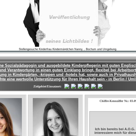
Stellengesuche Kinderfrau Kindermä¤dchen Nanny, , Bochum und Umgebung.
ne Sozialpädagogin und ausgebildete Kinderpflegerin mit guten Englis
nd Verantwortung in einen guten Einklang bringt, flexibel bei Arbeitsort
ung in Kindergärten, -krippen und -hotels hat, sowie auch in Privathausha
te eine wertvolle Unterstützung für Ihren Haushalt sein - in Berlin / Um
Zielgebiet/Einsatzort:
Chiffre-Kennziffer Nr.: 03.
Ich bin bereits bei A.O.G
interessiere mich für die