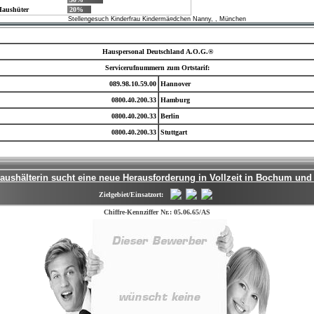
 Haushüter
20%
Stellengesuch Kinderfrau Kindermä¤dchen Nanny, , München
Hauspersonal Deutschland A.O.G.®
Servicerufnummern zum Ortstarif:
089.98.10.59.00
Hannover
0800.40.200.33
Hamburg
0800.40.200.33
Berlin
0800.40.200.33
Stuttgart
aushälterin sucht eine neue Herausforderung in Vollzeit in Bochum un
Zielgebiet/Einsatzort:
Chiffre-Kennziffer Nr.: 05.06.65/AS