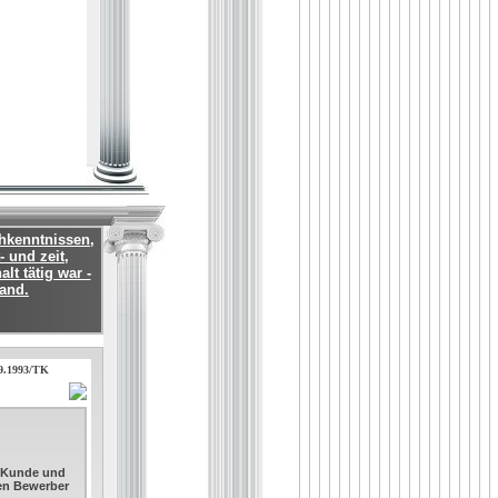
chkenntnissen,
- und zeit,
lt tätig war -
land.
09.1993/TK
. Kunde und
sen Bewerber