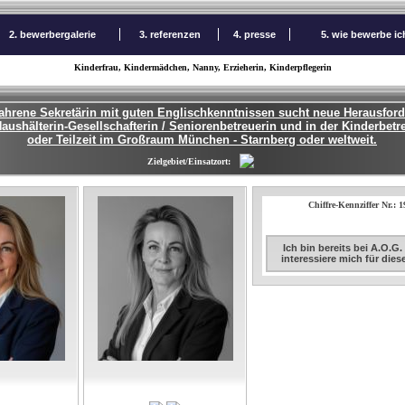
2. bewerbergalerie
3. referenzen
4. presse
5. wie bewerbe i
Kinderfrau, Kindermädchen, Nanny, Erzieherin, Kinderpflegerin
ahrene Sekretärin mit guten Englischkenntnissen sucht neue Herausford
Haushälterin-Gesellschafterin / Seniorenbetreuerin und in der Kinderbetr
oder Teilzeit im Großraum München - Starnberg oder weltweit.
Zielgebiet/Einsatzort:
Chiffre-Kennziffer Nr.: 
Ich bin bereits bei A.O.G
interessiere mich für die