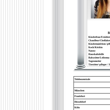
B
Kinderfrau/Erzieher
Chauffeur/Cheffahre
Kindermädchen/-pfl
Koch/Köchin
Nanny
Haushaltshilfe
Babysitter/Leihoma
Tagesmutter
Tiersitter/-pfleger /
Telefonzentrale
München
Frankfurt
Düsseldorf
Köln