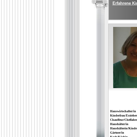
Erfahrene Ki
Hauswirtschafter/in
Kinderfrau/Erzieher
Chauffeur/Cheffahre
Haushälter/in
Haushälterin/Kinde
Gärtner/in
Koch/Köchin