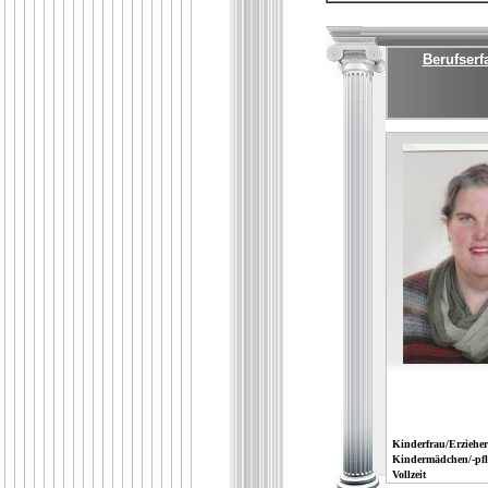
Berufserf
Kinderfrau/Erzieher
Kindermädchen/-pfl
Vollzeit