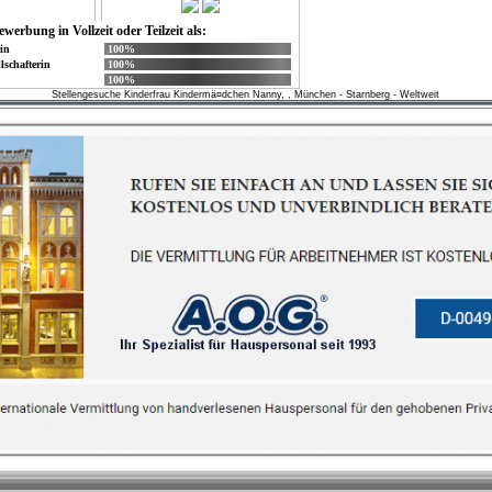
ewerbung in Vollzeit oder Teilzeit als:
in
100%
lschafterin
100%
100%
Stellengesuche Kinderfrau Kindermä¤dchen Nanny, , München - Starnberg - Weltweit