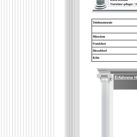
Tiersitter/-pfleger /
Telefonzentrale
München
Frankfurt
Düsseldorf
Köln
Erfahrene H