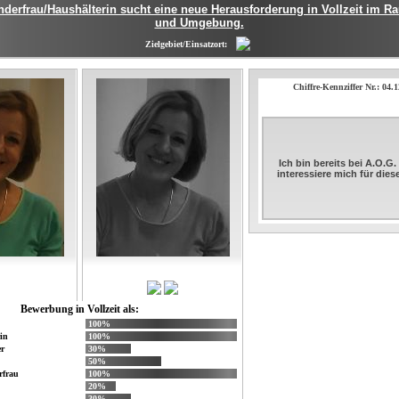
nderfrau/Haushälterin sucht eine neue Herausforderung in Vollzeit im
und Umgebung.
Zielgebiet/Einsatzort:
Chiffre-Kennziffer Nr.: 04
Ich bin bereits bei A.O.G
interessiere mich für die
Bewerbung in Vollzeit als:
100%
in
100%
r
30%
50%
rfrau
100%
20%
30%