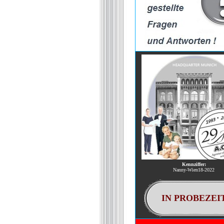
Kennziffer:
Nanny-Wien18-2022
IN PROBEZEI