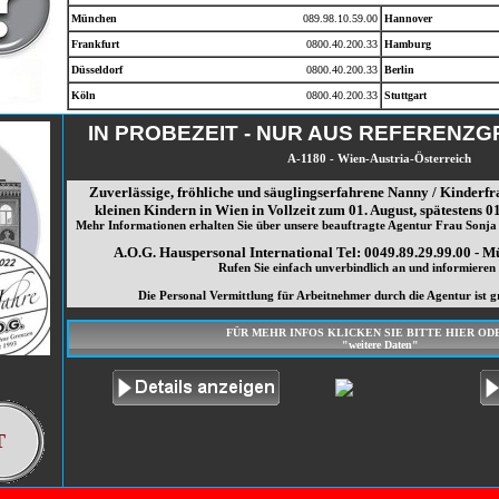
München
089.98.10.59.00
Hannover
Frankfurt
0800.40.200.33
Hamburg
Düsseldorf
0800.40.200.33
Berlin
Köln
0800.40.200.33
Stuttgart
IN PROBEZEIT - NUR AUS REFERENZ
A-1180 - Wien-Austria-Österreich
Zuverlässige, fröhliche und säuglingserfahrene Nanny / Kinderfra
kleinen Kindern in Wien in Vollzeit zum 01. August, spätestens 0
Mehr Informationen erhalten Sie über unsere beauftragte Agentur Frau Sonja 
A.O.G. Hauspersonal International Tel: 0049.89.29.99.00 - M
Rufen Sie einfach unverbindlich an und informieren S
Die Personal Vermittlung für Arbeitnehmer durch die Agentur ist gr
FÜR MEHR INFOS KLICKEN SIE BITTE HIER OD
"weitere Daten"
T