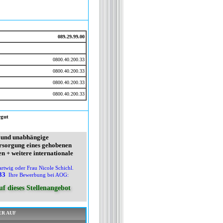
089.29.99.00
0800.40.200.33
0800.40.200.33
0800.40.200.33
0800.40.200.33
rgut
le und unabhängige
ersorgung eines gehobenen
n + weitere internationale
rtwig oder Frau Nicole Schichl.
33
Ihre Bewerbung bei AOG:
f dieses Stellenangebot
ER AUF