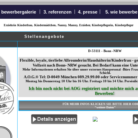
. bewerbergalerie
3. referenzen
4. presse
5. wie bewerbe
Erziehrin Kinderfrau, Kindermädchen, Nanny, Manny, Erzieher, Kinderpflegerin, Kinderpfleger
Stellenangebote
D-53111 - Bonn -NRW
Flexible, loyale, tierliebe Allrounderin/Haushälterin/Kinderfrau - g
Vollzeit nach Bonn- NRW gesucht. Bei Bedarf kann eine Unter
Mehr Informationen erhalten Sie über unser externes
Hauspersonal
-Büro Frau
Schichl.
A.O.G.® Tel: D-0049 München 089.29.99.00 oder Servicenummer 
Montag bis Donnerstag 10 Uhr bis 16 Uhr. Freitags 10 bis 14 Uhr. Persönl
Ich bin noch nicht bei AOG registriert und möchte mich au
Bewerben!
FÜR MEHR INFOS KLICKEN SIE BITTE HIER OD
"weitere Daten"