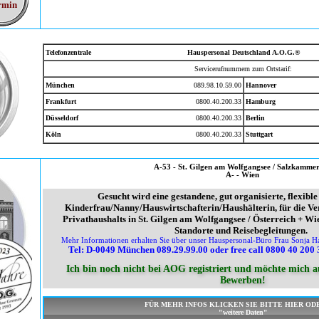
rmin
Telefonzentrale
Hauspersonal Deutschland A.O.G.®
Servicerufnummern zum Ortstarif:
München
089.98.10.59.00
Hannover
Frankfurt
0800.40.200.33
Hamburg
Düsseldorf
0800.40.200.33
Berlin
Köln
0800.40.200.33
Stuttgart
A-53 - St. Gilgen am Wolfgangsee / Salzkamme
A- - Wien
Gesucht wird eine gestandene, gut organisierte, flexib
Kinderfrau/Nanny/Hauswirtschafterin/Haushälterin, für die V
Privathaushalts in St. Gilgen am Wolfgangsee / Österreich + Wie
Standorte und Reisebegleitungen.
Mehr Informationen erhalten Sie über unser Hauspersonal-Büro Frau Sonja Ha
Tel: D-0049 München 089.29.99.00 oder free call 0800 40 200 
Ich bin noch nicht bei AOG registriert und möchte mich au
Bewerben!
FÜR MEHR INFOS KLICKEN SIE BITTE HIER OD
"weitere Daten"