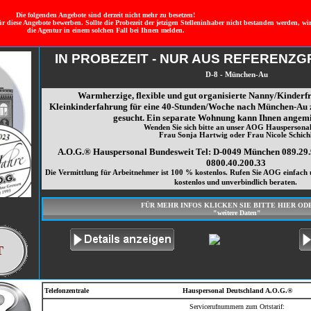
Die folgenden Angebote sind derzeit nicht mehr zu besetzen!
ür diese Angebote bewerben. Sollte die Probezeit der jetzigen Stelleninhaber nicht bestanden werden, wi
die Agentur in einem solchen Fall bei Ihnen melden.
IN PROBEZEIT - NUR AUS REFERENZ
D-8 - München-Au
Warmherzige, flexible und gut organisierte Nanny/Kinderfr
Kleinkinderfahrung für eine 40-Stunden/Woche nach München-Au
gesucht. Ein separate Wohnung kann Ihnen angemi
Wenden Sie sich bitte an unser AOG Hauspersona
Frau Sonja Hartwig oder Frau Nicole Schichl
A.O.G.® Hauspersonal Bundesweit Tel: D-0049 München 089.29
0800.40.200.33
Die Vermittlung für Arbeitnehmer ist 100 % kostenlos. Rufen Sie AOG einfach u
kostenlos und unverbindlich beraten.
FÜR MEHR INFOS KLICKEN SIE BITTE HIER OD
"weitere Daten"
T
Telefonzentrale
Hauspersonal Deutschland A.O.G.®
Servicerufnummern zum Ortstarif: