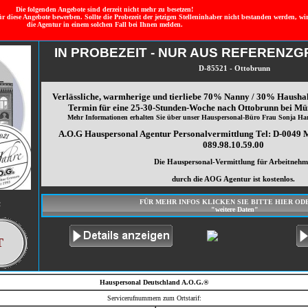
Die folgenden Angebote sind derzeit nicht mehr zu besetzen!
ür diese Angebote bewerben. Sollte die Probezeit der jetzigen Stelleninhaber nicht bestanden werden, wi
die Agentur in einem solchen Fall bei Ihnen melden.
IN PROBEZEIT - NUR AUS REFERENZ
D-85521 - Ottobrunn
Verlässliche, warmherige und tierliebe 70% Nanny / 30% Haushal
Termin für eine 25-30-Stunden-Woche nach Ottobrunn bei Mün
Mehr Informationen erhalten Sie über unser Hauspersonal-Büro Frau Sonja Hart
A.O.G Hauspersonal Agentur Personalvermittlung Tel: D-0049 
089.98.10.59.00
Die Hauspersonal-Vermittlung für Arbeitnehm
durch die AOG Agentur ist kostenlos.
FÜR MEHR INFOS KLICKEN SIE BITTE HIER OD
2
"weitere Daten"
T
Hauspersonal Deutschland A.O.G.®
Servicerufnummern zum Ortstarif: