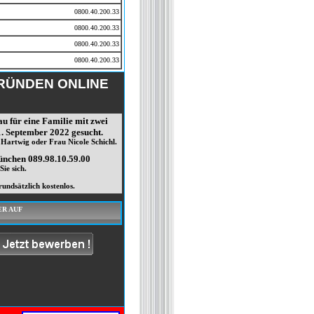
0800.40.200.33
0800.40.200.33
0800.40.200.33
0800.40.200.33
GRÜNDEN ONLINE
u für eine Familie mit zwei
1. September 2022 gesucht.
Hartwig oder Frau Nicole Schichl.
ünchen 089.98.10.59.00
ie sich.
undsätzlich kostenlos.
ER AUF