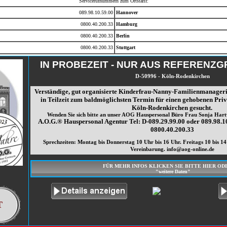
Servicerufnummern zum Ortstarif:
089.98.10.59.00
Hannover
0800.40.200.33
Hamburg
0800.40.200.33
Berlin
0800.40.200.33
Stuttgart
IN PROBEZEIT - NUR AUS REFERENZ
D-50996 - Köln-Rodenkirchen
Verständige, gut organisierte Kinderfrau-Nanny-Familienmanagerin
in Teilzeit zum baldmöglichsten Termin für einen gehobenen Priv
Köln-Rodenkirchen gesucht.
Wenden Sie sich bitte an unser AOG Hauspersonal Büro Frau Sonja Hartw
A.O.G.® Hauspersonal Agentur Tel: D-089.29.99.00 oder 089.98.
0800.40.200.33
Sprechzeiten: Montag bis Donnerstag 10 Uhr bis 16 Uhr. Freitags 10 bis 14
Vereinbarung. info@aog-online.de
FÜR MEHR INFOS KLICKEN SIE BITTE HIER OD
"weitere Daten"
T