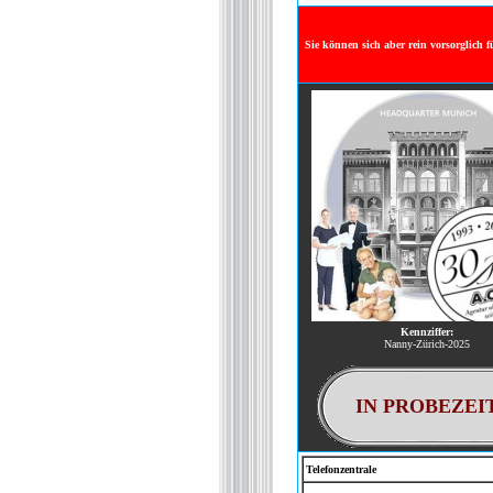
Sie können sich aber rein vorsorglich f
Kennziffer:
Nanny-Zürich-2025
IN PROBEZEI
Telefonzentrale