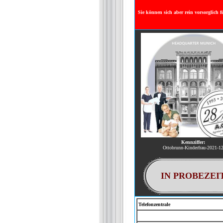
Sie können sich aber rein vorsorglich f
Kennziffer:
Ottobrunn-Kinderfrau-2021-1
IN PROBEZEI
Telefonzentrale