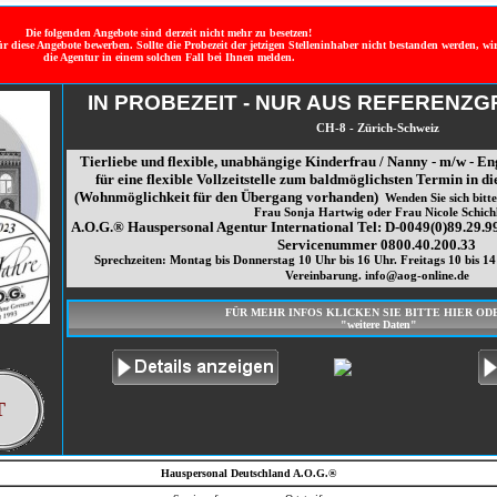
Die folgenden Angebote sind derzeit nicht mehr zu besetzen!
ür diese Angebote bewerben. Sollte die Probezeit der jetzigen Stelleninhaber nicht bestanden werden, wi
die Agentur in einem solchen Fall bei Ihnen melden.
IN PROBEZEIT - NUR AUS REFERENZ
CH-8 - Zürich-Schweiz
Tierliebe und flexible, unabhängige Kinderfrau / Nanny - m/w - Eng
für eine flexible Vollzeitstelle zum baldmöglichsten Termin in d
(Wohnmöglichkeit für den Übergang vorhanden)
Wenden Sie sich bit
Frau Sonja Hartwig oder Frau Nicole Schichl
A.O.G.® Hauspersonal Agentur International Tel: D-0049(0)89.29.99
Servicenummer 0800.40.200.33
Sprechzeiten: Montag bis Donnerstag 10 Uhr bis 16 Uhr. Freitags 10 bis 14
Vereinbarung. info@aog-online.de
FÜR MEHR INFOS KLICKEN SIE BITTE HIER OD
"weitere Daten"
T
Hauspersonal Deutschland A.O.G.®