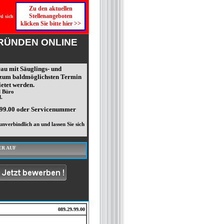
Zu den aktuellen
Stellenangeboten
rd sich
klicken Sie bitte hier >>
GRÜNDEN ONLINE
au mit Säuglings- und
 zum baldmöglichsten Termin
etet werden.
l Büro
.
.99.00 oder Servicenummer
nverbindlich an und lassen Sie sich
ER AUF
089.29.99.00