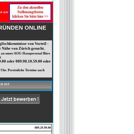
Zu den aktuellen
Stellenangeboten
rd sich
klicken Sie bitte hier >>
GRÜNDEN ONLINE
lischkenntnisse von Vorteil -
ie Nähe von Zürich gesucht.
te an unser AOG Hauspersonal Büro
.
.00 oder 089.98.10.59.00 oder
 Uhr. Persönliche Termine nach
ER AUF
089.29.99.00