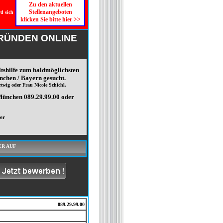
Zu den aktuellen
Stellenangeboten
rd sich
klicken Sie bitte hier >>
GRÜNDEN ONLINE
tshilfe zum baldmöglichsten
chen / Bayern gesucht.
wig oder Frau Nicole Schichl.
München 089.29.99.00 oder
er
ER AUF
089.29.99.00