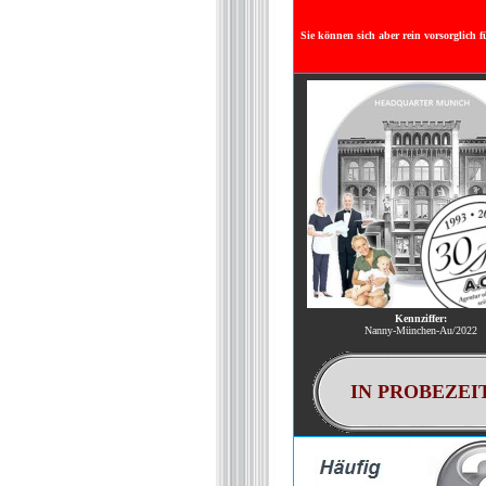
Sie können sich aber rein vorsorglich f
Kennziffer:
Nanny-München-Au/2022
IN PROBEZEI